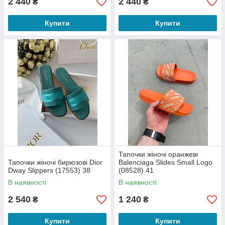
2 440
2 440
₴
₴
Купити
Купити
Тапочки жіночі оранжеві
Тапочки жіночі бирюзові Dior
Balenciaga Slides Small Logo
Dway Slippers (17553) 38
(08528) 41
В наявності
В наявності
2 540
1 240
₴
₴
Купити
Купити