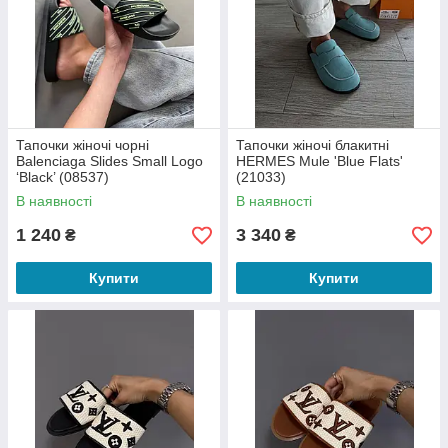
Тапочки жіночі чорні
Тапочки жіночі блакитні
Balenciaga Slides Small Logo
HERMES Mule 'Blue Flats'
‘Black’ (08537)
(21033)
В наявності
В наявності
1 240
3 340
₴
₴
Купити
Купити