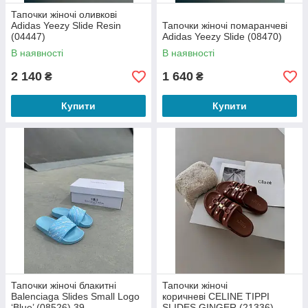
Тапочки жіночі оливкові
Adidas Yeezy Slide Resin
Тапочки жіночі помаранчеві
(04447)
Adidas Yeezy Slide (08470)
В наявності
В наявності
2 140
1 640
₴
₴
Купити
Купити
Тапочки жіночі блакитні
Тапочки жіночі
Balenciaga Slides Small Logo
коричневі CELINE TIPPI
‘Blue’ (08526) 39
SLIDES GINGER (21336)