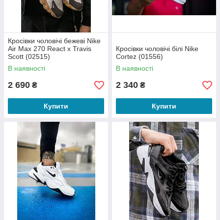
Кросівки чоловічі бежеві Nike
Air Max 270 React х Travis
Кросівки чоловічі білі Nike
Scott (02515)
Cortez (01556)
В наявності
В наявності
2 690
2 340
₴
₴
Купити
Купити