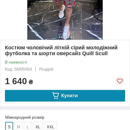
Костюм чоловічий літній сірий молодіжний
футболка та шорти оверсайз Quill Scull
В наявності
Код: SM05064
Роздріб
1 640
₴
Купити
Міжнародний розмір
S
M
L
XL
XXL