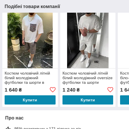
Подібні товари компанії
Костюм чоловічий літній
Костюм чоловічий літній
Кост
білий молодіжний
білий молодіжний oversize
біло
футболки та шорти в
футболки та шорти
футб
клітку оверсайз Quill
однотонний без написів
овер
1 640
1 240
1 6
₴
₴
Player White
Купити
Купити
Про нас
95% позитивних з 171 відгука за рік