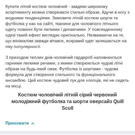
Купити літній костюм чоловічий - завдяки широкому
асортименту можна створювати стильні образи, йдучи в ногу з
модними тенденціями. Замовити літній костюм шорти та
футболка у нас на сайті, тканини для чоловічого літнього
одягу повинні бути легкими і дихаючими. У повсякденному
одязі такий ефект виглядає оригінально. Незважаючи на те,
що мінімалізм завжди вітався, яскравий одяг залишається на
піку популярності.
З приходом теплих днів чоловічий гардероб наповнюється
гарними легкими речами, з якими створюються чудові літні
образи на будь-який смак. Футболка із шортами - чудова
формула для створення стильного та функціонального
ансамблю. Цей костюм чудовий лук для хлопців, які не сидять
на місці.
Костюм чоловічий літній сірий червоний
молодіжний футболка та шорти оверсайз Quill
Scull
Приховати