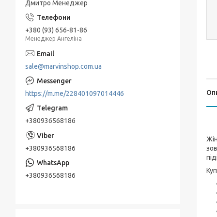
Дмитро Менеджер
+380 (93) 656-81-86
Менеджер Ангеліна
sale@marvinshop.com.ua
Оп
https://m.me/228401097014446
+380936568186
Жін
+380936568186
зов
під
Куп
+380936568186