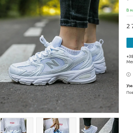
В н
2 
+38
Ме
п