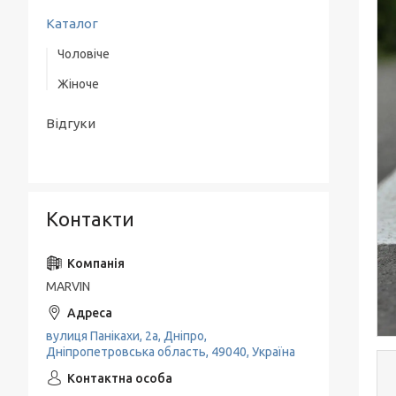
Каталог
Чоловіче
Жіноче
Верхній одяг
Одяг
Одяг
Відгуки
Взуття
Взуття
Аксесуари
Класичні костюми
Контакти
MARVIN
вулиця Панікахи, 2а, Дніпро,
Дніпропетровська область, 49040, Україна