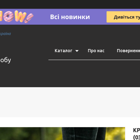
країна
Каталог
Про нас
Поверненн
робу
КР
(0