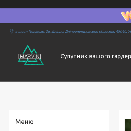
вулиця Панікахи, 2а, Дніпро, Дніпропетровська область, 49040, У
Супутник вашого гарде