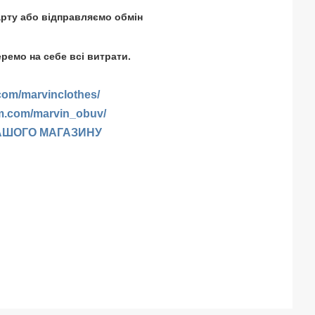
арту або відправляємо обмін
еремо на себе всі витрати.
com/marvinclothes/
am.com/marvin_obuv/
АШОГО МАГАЗИНУ