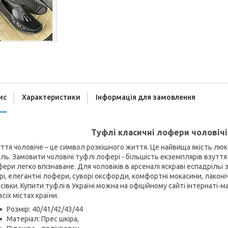
ис
Характеристики
Інформація для замовлення
Туфлі класичні лофери чоловічі 
ття чоловіче – це символ розкішного життя. Це найвища якість люк
ль. Замовити чоловічі туфлі лофері - більшість екземплярів взутт
ери легко впізнаване. Для чоловіків в арсеналі яскраві еспадрільї з
рі, елегантні лофери, суворі оксфорди, комфортні мокасини, лаконічн
сівки. Купити туфлі в Україні можна на офіційному сайті інтернаті-
всіх містах країни.
Розмір: 40/41/42/43/44
Матеріал: Прес шкіра,