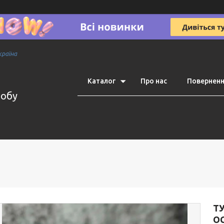
країна
Каталог
Про нас
Поверненн
робу
ТУ
ОС