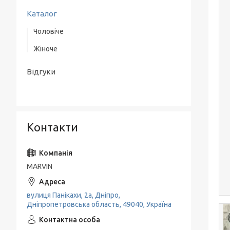
Каталог
Чоловіче
Жіноче
Верхній одяг
Одяг
Одяг
Відгуки
Взуття
Взуття
Аксесуари
Класичні костюми
Контакти
MARVIN
вулиця Панікахи, 2а, Дніпро,
Дніпропетровська область, 49040, Україна