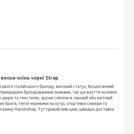
весна-осінь чорні Strap
сового італійського бренду, високий статус, бездоганний
я прикрашені брендованими знаками, так що взуття чоловічі
і шкіри та текстилю, зручні сліпони в лаковій або матовій
і броги, теплі черевики на хутрі, спортивні снікери та
магазину Marvinshop. Тут привабливі ціни, швидка доставка