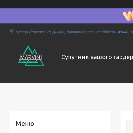
вулиця Панікахи, 2а, Дніпро, Дніпропетровська область, 49040, У
Супутник вашого гарде