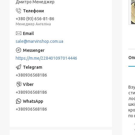
Дмитро Менеджер
+380 (93) 656-81-86
Менеджер Ангеліна
sale@marvinshop.com.ua
Оп
https://m.me/228401097014446
+380936568186
Взу
+380936568186
сти
лоф
шкі
+380936568186
кро
по 