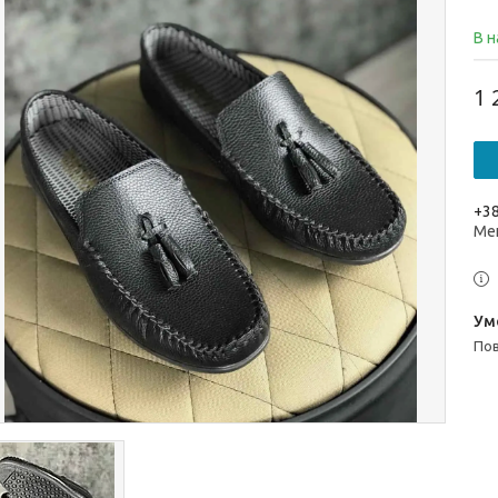
В н
1 
+38
Ме
п