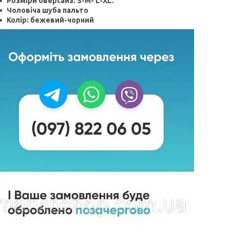
Розміри оверсайз: S-M- L-XL.
Чоловіча шуба пальто
Колір: бежевий-чорний