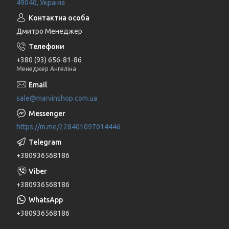
49040, Україна
Дмитро Менеджер
+380 (93) 656-81-86
Менеджер Ангеліна
sale@marvinshop.com.ua
https://m.me/228401097014446
+380936568186
+380936568186
+380936568186