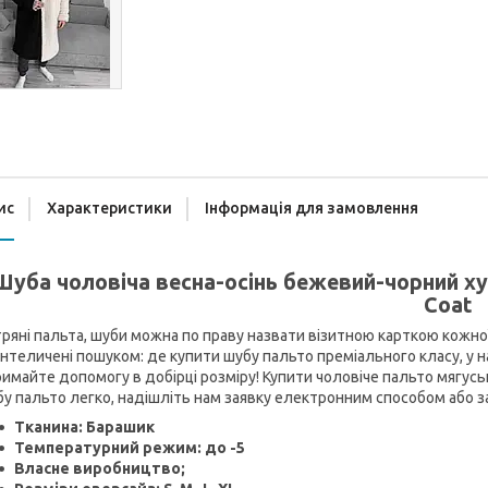
ис
Характеристики
Інформація для замовлення
Шуба чоловіча весна-осінь бежевий-чорний ху
Coat
ряні пальта, шуби можна по праву назвати візитною карткою кожної 
нтеличені пошуком: де купити шубу пальто преміального класу, у н
имайте допомогу в добірці розміру! Купити чоловіче пальто мягус
у пальто легко, надішліть нам заявку електронним способом або 
Тканина: Барашик
Температурний режим: до -5
Власне виробництво;