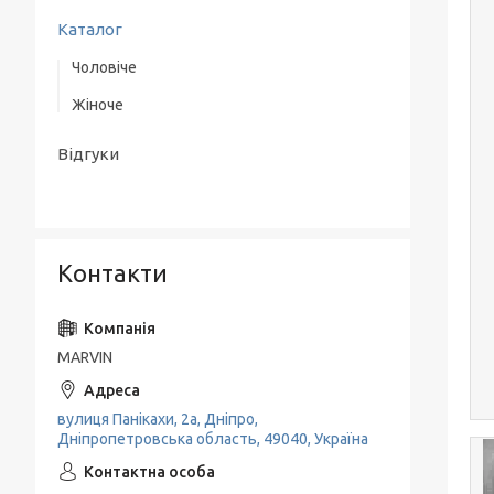
Каталог
Чоловіче
Жіноче
Верхній одяг
Одяг
Одяг
Відгуки
Взуття
Взуття
Аксесуари
Класичні костюми
Контакти
MARVIN
вулиця Панікахи, 2а, Дніпро,
Дніпропетровська область, 49040, Україна