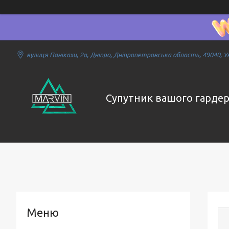
вулиця Панікахи, 2а, Дніпро, Дніпропетровська область, 49040, У
Супутник вашого гарде