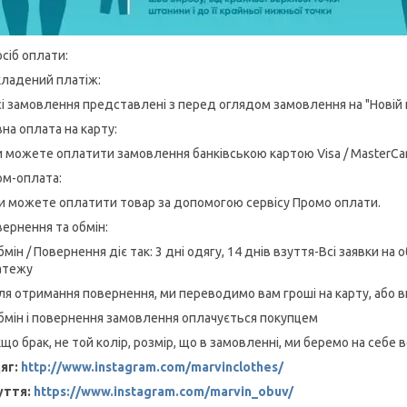
сіб оплати:
кладений платіж:
сі замовлення представлені з перед оглядом замовлення на "Новій
на оплата на карту:
и можете оплатити замовлення банківською картою Visa / MasterCar
ом-оплата:
и можете оплатити товар за допомогою сервісу Промо оплати.
ернення та обмін:
бмін / Повернення діє так: 3 дні одягу, 14 днів взуття-Всі заявки н
атежу
ля отримання повернення, ми переводимо вам гроші на карту, або 
бмін і повернення замовлення оплачується покупцем
кщо брак, не той колір, розмір, що в замовленні, ми беремо на себе в
яг:
http://www.instagram.com/marvinclothes/
уття:
https://www.instagram.com/marvin_obuv/