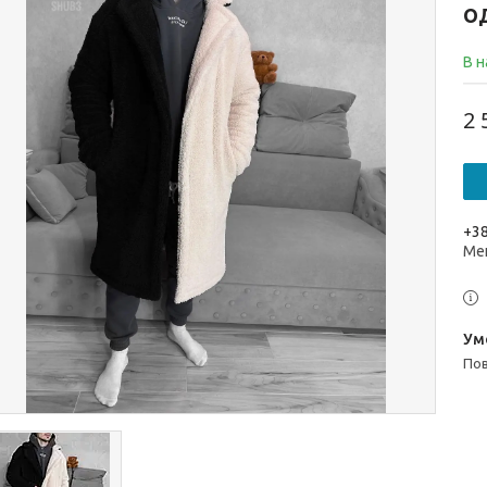
О
В н
2 
+38
Ме
п