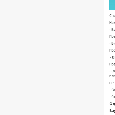
Спо
На
- В
Пов
- В
Пр
- В
Пов
- О
пл
Піс
- О
- Я
Од
Вз