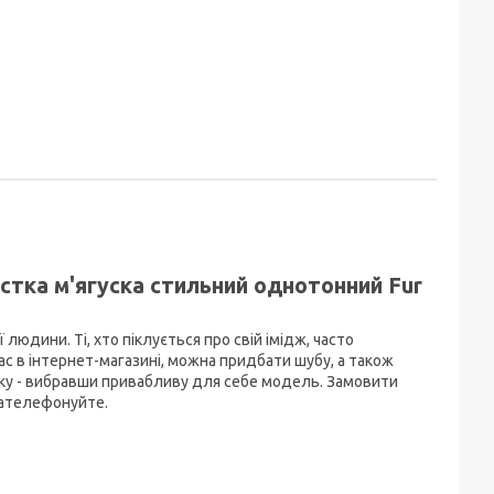
стка м'ягуска стильний однотонний Fur
людини. Ті, хто піклується про свій імідж, часто
ас в інтернет-магазині, можна придбати шубу, а також
ьку - вибравши привабливу для себе модель. Замовити
зателефонуйте.