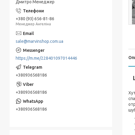
Дмитро Менеджер
+380 (93) 656-81-86
Менеджер Ангеліна
sale@marvinshop.com.ua
Оп
https://m.me/228401097014446
+380936568186
+380936568186
Хут
спа
отр
+380936568186
шуб