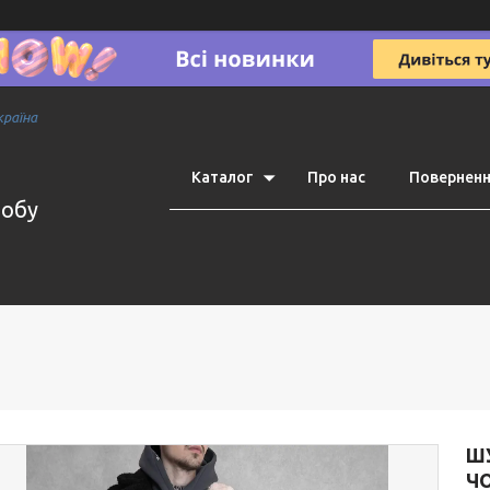
країна
Каталог
Про нас
Поверненн
робу
Ш
Ч