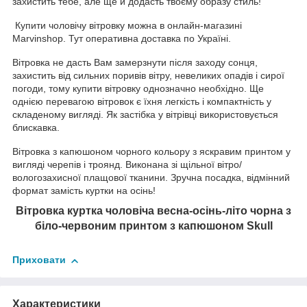
захистить тебе, але ще й додасть твоєму образу стиль!
Купити чоловічу вітровку можна в онлайн-магазині
Marvinshop. Тут оперативна доставка по Україні.
Вітровка не дасть Вам замерзнути після заходу сонця,
захистить від сильних поривів вітру, невеликих опадів і сирої
погоди, тому купити вітровку однозначно необхідно. Ще
однією перевагою вітровок є їхня легкість і компактність у
складеному вигляді. Як застібка у вітрівці використовується
блискавка.
Вітровка з капюшоном чорного кольору з яскравим принтом у
вигляді черепів і троянд. Виконана зі щільної вітро/
вологозахисної плащової тканини. Зручна посадка, відмінний
формат замість куртки на осінь!
Вітровка куртка чоловіча весна-осінь-літо чорна з
біло-червоним принтом з капюшоном Skull
Приховати
Характеристики