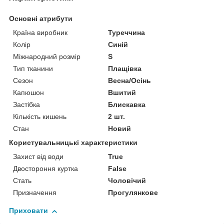
Основні атрибути
Країна виробник
Туреччина
Колір
Синій
Міжнародний розмір
S
Тип тканини
Плащівка
Сезон
Весна/Осінь
Капюшон
Вшитий
Застібка
Блискавка
Кількість кишень
2 шт.
Стан
Новий
Користувальницькі характеристики
Захист від води
True
Двостороння куртка
False
Стать
Чоловічий
Призначення
Прогулянкове
Приховати