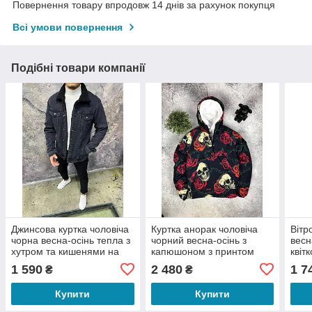
Повернення товару впродовж 14 днів за рахунок покупця
Всі умови повернення
Подібні товари компанії
Джинсова куртка чоловіча
Куртка анорак чоловіча
Вітр
чорна весна-осінь тепла з
чорний весна-осінь з
весн
хутром та кишенями на
капюшоном з принтом
квіт
грудях без капюшона Total
Skull and Roses
капю
1 590
2 480
1 7
₴
₴
Good
Купити
Купити