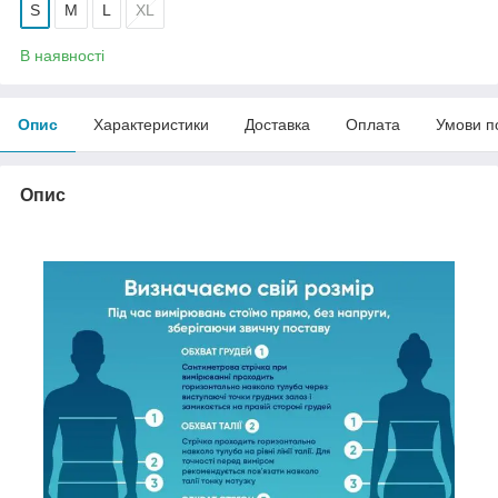
S
M
L
XL
В наявності
Опис
Характеристики
Доставка
Оплата
Умови п
Опис