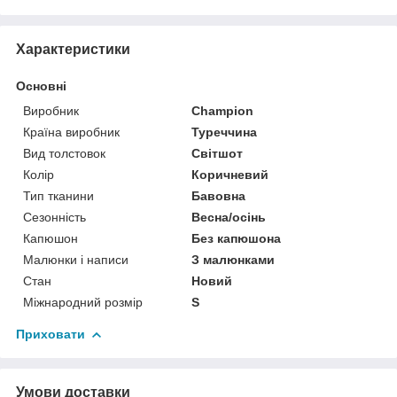
Характеристики
Основні
Виробник
Champion
Країна виробник
Туреччина
Вид толстовок
Світшот
Колір
Коричневий
Тип тканини
Бавовна
Сезонність
Весна/осінь
Капюшон
Без капюшона
Малюнки і написи
З малюнками
Стан
Новий
Міжнародний розмір
S
Приховати
Умови доставки