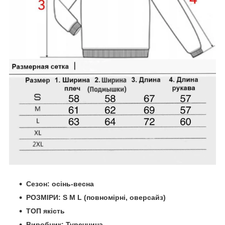
Сезон: осінь-весна
РОЗМІРИ: S M L (
повномірні, оверсайз)
ТОП якість
Виробник: Туреччина