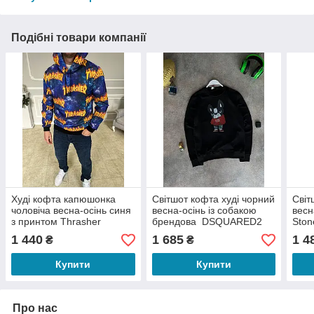
Подібні товари компанії
Худі кофта капюшонка
Світшот кофта худі чорний
Світ
чоловіча весна-осінь синя
весна-осінь із собакою
весн
з принтом Thrasher
брендова DSQUARED2
Ston
1 440
1 685
1 4
₴
₴
Купити
Купити
Про нас