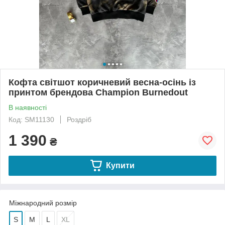
Кофта світшот коричневий весна-осінь із
принтом брендова Champion Burnedout
В наявності
Код: SM11130
Роздріб
1 390
₴
Купити
Міжнародний розмір
S
M
L
XL