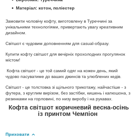
Матеріал: котон, поліестер
Замовити чоловічу кофту, виготовлену в Туреччині за
унікальними технологіями, привертають увагу креативним
дизайном.
Світшот є чудовим доповненням для casual-образу.
Купити кофту світшот для вечірніх прохолодних прогулянок
містом!
Кофта світшот - це той самий одяг на кожен день, який
чудово пасуватиме до ваших джинсів та улюблених кедів.
Світшот - це толстовка зі щільного трикотажу, найчастіше - з
футера, з круглим вирізом, без застібки, кишень і капюшона, з
резинками на горловині, по низу виробу і на рукавах.
Кофта світшот коричневий весна-осінь
із принтом Чемпіон
Приховати