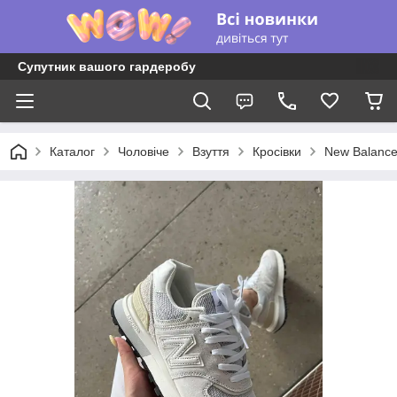
Супутник вашого гардеробу
Каталог
Чоловіче
Взуття
Кросівки
New Balanc