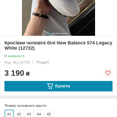
Кросівки чоловічі білі New Balance 574 Legacy
White (12722)
В наявності
Код: ALL12722
Роздріб
3 190
₴
Купити
Розмір чоловічого взуття
41
42
43
44
45