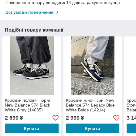
Повернення товару впродовж 14 днів за рахунок покупця
Всі умови повернення
Подібні товари компанії
Кросівки чоловічі чорні
Кросівки жіночі сині New
Крос
New Balance 574 Black
Balance 574 Legacy Blue
Ston
White Grey (14035)
White Beige (14214)
Bala
Gree
2 690
2 990
3 1
₴
₴
Купити
Купити