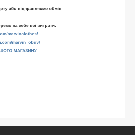
арту або відправляємо обмін
еремо на себе всі витрати.
com/marvinclothes/
m.com/marvin_obuv/
АШОГО МАГАЗИНУ