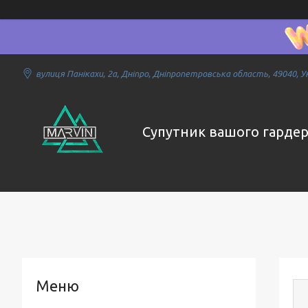
вулиця Панікахи, 2а, Дніпро, Дніпропетровська область, 49040, У
Супутник вашого гарде