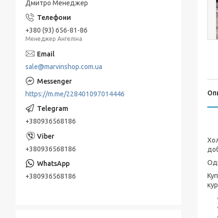
Дмитро Менеджер
+380 (93) 656-81-86
Менеджер Ангеліна
sale@marvinshop.com.ua
Оп
https://m.me/228401097014446
+380936568186
Хол
+380936568186
доб
Одн
Куп
+380936568186
кур