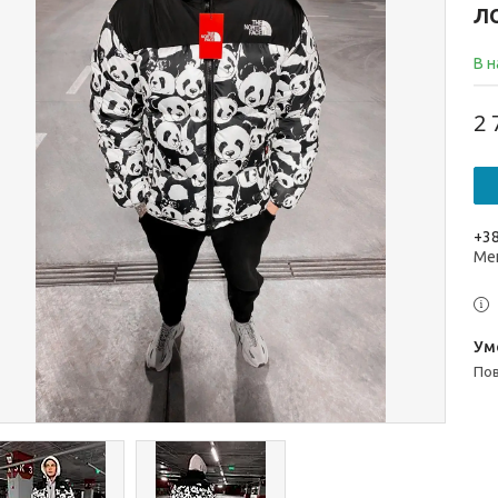
ЛО
В н
2 
+38
Ме
п