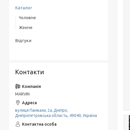
Каталог
Чоловіче
Жіноче
Верхній одяг
Одяг
Одяг
Відгуки
Взуття
Взуття
Аксесуари
Класичні костюми
Контакти
MARVIN
вулиця Панікахи, 2а, Дніпро,
Дніпропетровська область, 49040, Україна