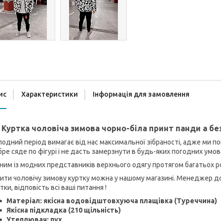
ис
Характеристики
Інформація для замовлення
Куртка чоловіча зимова чорно-біла принт панди а бе
одний період вимагає від нас максимальної зібраності, адже ми пов
ре сяде по фігурі і не дасть замерзнути в будь-яких погодних умов
им із модних представників верхнього одягу протягом багатьох рок
ити чоловічу зимову куртку можна у нашому магазині. Менеджер до
тки, відповість всі ваші питання !
Матеріал: якісна водовідштовхуюча плащівка (Туреччина)
Якісна підкладка (210 щільність)
Утеплювач: пух