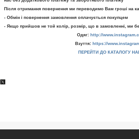
нас без додаткового платежу та зворотнього платежу
Після отримання повернення ми переводимо Вам гроші на к
- Обмін і повернення замовлення оплачується покупцем
- Якщо прийшов не той колір, розмір, що в замовленні, ми б
Одяг:
http://www.instagram.
Взуття:
https://www.instagra
ПЕРЕЙТИ ДО КАТАЛОГУ Н