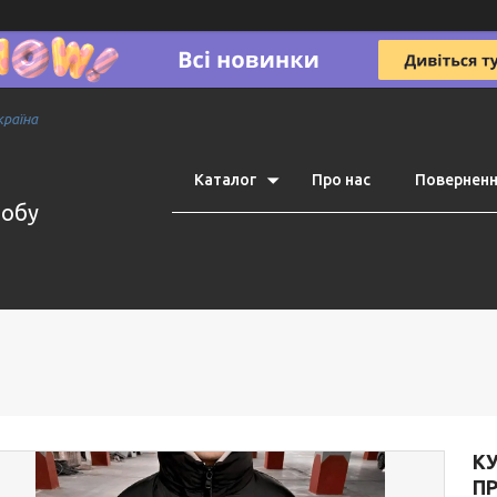
країна
Каталог
Про нас
Поверненн
робу
К
П