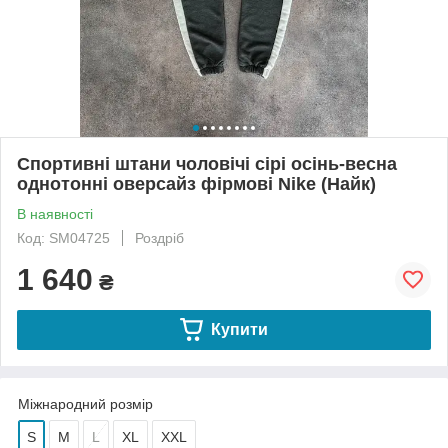
Спортивні штани чоловічі сірі осінь-весна
однотонні оверсайз фірмові Nike (Найк)
В наявності
Код: SM04725
Роздріб
1 640
₴
Купити
Міжнародний розмір
S
M
L
XL
XXL