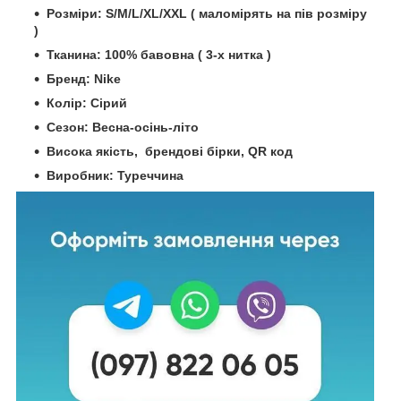
Розміри: S/M/L/XL/XXL ( маломірять на пів розміру
)
Тканина: 100% бавовна ( 3-х нитка )
Бренд: Nike
Колір: Сірий
Сезон: Весна-осінь-літо
Висока якість, брендові бірки, QR код
Виробник: Туреччина