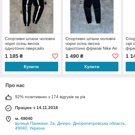
Спортивні штани чоловічі
Спортивні штани чоловічі
Спор
чорні осінь-весна
чорні осінь-весна
сірі
однотонні оверсайз
однотонні фірмові Nike Air
фірм
фірмові Flow
270 (Найк)
1 185
1 490
1 1
₴
₴
Купити
Купити
Про нас
92% позитивних з 174 відгуків за рік
Працює з 14.11.2018
м. 49040
вулиця Панікахи, 2а, Дніпро, Дніпропетровська область,
49040, Україна