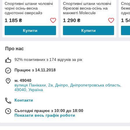
Спортивні штани чоловічі
Спортивні штани чоловічі
Спор
чорні осінь-весна
бірюзові весна-осінь на
беже
однотонні оверсайз
манжеті Molecule
одно
фірмові Flow
(Джо
1 185
1 290
1 5
₴
₴
Купити
Купити
Про нас
92% позитивних з 174 відгуків за рік
Працює з 14.11.2018
м. 49040
вулиця Панікахи, 2а, Дніпро, Дніпропетровська область,
49040, Україна
Контакти
Сьогодні працює з 10:00 до 18:00
Показати весь графік роботи