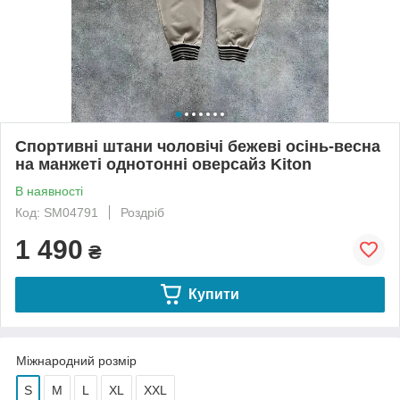
Спортивні штани чоловічі бежеві осінь-весна
на манжеті однотонні оверсайз Kiton
В наявності
Код: SM04791
Роздріб
1 490
₴
Купити
Міжнародний розмір
S
M
L
XL
XXL