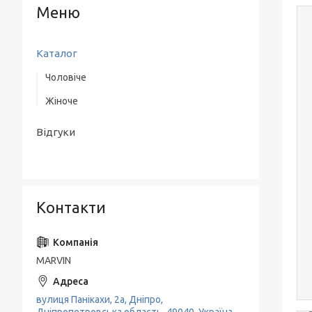
Каталог
Чоловіче
Жіноче
Верхній одяг
Одяг
Одяг
Відгуки
Взуття
Взуття
Аксесуари
Класичні костюми
Контакти
MARVIN
вулиця Панікахи, 2а, Дніпро,