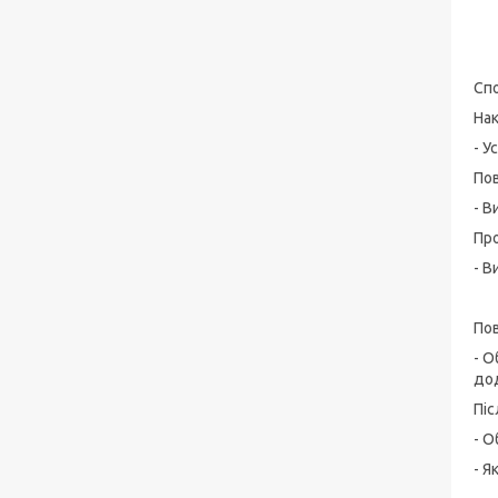
Спо
На
- У
Пов
- В
Пр
- В
Пов
- О
до
Піс
- О
- Я