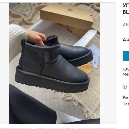
УГ
BL
В н
4 
+38
Ме
п