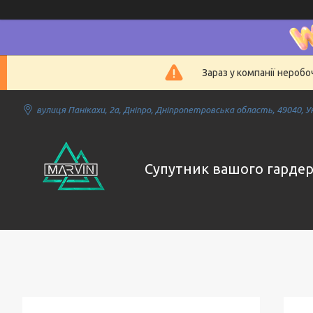
Зараз у компанії нероб
вулиця Панікахи, 2а, Дніпро, Дніпропетровська область, 49040, У
Супутник вашого гарде