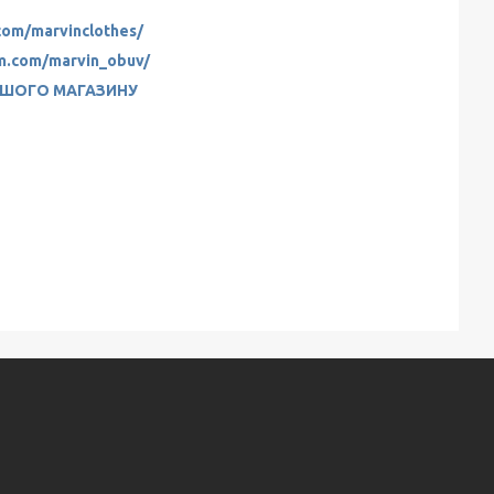
com/marvinclothes/
am.com/marvin_obuv/
АШОГО МАГАЗИНУ