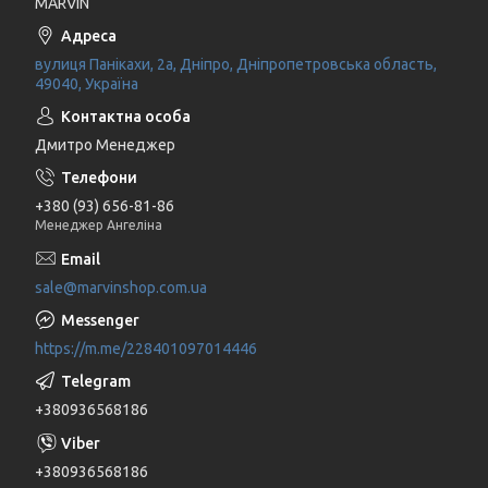
MARVIN
вулиця Панікахи, 2а, Дніпро, Дніпропетровська область,
49040, Україна
Дмитро Менеджер
+380 (93) 656-81-86
Менеджер Ангеліна
sale@marvinshop.com.ua
https://m.me/228401097014446
+380936568186
+380936568186