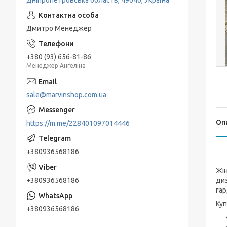
Дніпропетровська область, 49040, Україна
Дмитро Менеджер
+380 (93) 656-81-86
Менеджер Ангеліна
sale@marvinshop.com.ua
Оп
https://m.me/228401097014446
+380936568186
Жін
+380936568186
диз
га
Куп
+380936568186