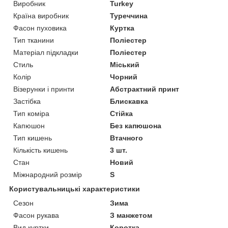
Виробник
Turkey
Країна виробник
Туреччина
Фасон пуховика
Куртка
Тип тканини
Поліестер
Матеріал підкладки
Поліестер
Стиль
Міський
Колір
Чорний
Візерунки і принти
Абстрактний принт
Застібка
Блискавка
Тип коміра
Стійка
Капюшон
Без капюшона
Тип кишень
Втачного
Кількість кишень
3 шт.
Стан
Новий
Міжнародний розмір
S
Користувальницькі характеристики
Сезон
Зима
Фасон рукава
З манжетом
Вид куртки
Коротка