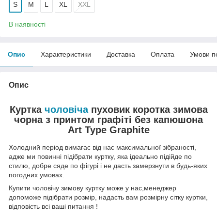
S
M
L
XL
XXL
В наявності
Опис
Характеристики
Доставка
Оплата
Умови п
Опис
Куртка
чоловіча
пуховик коротка зимова
чорна з принтом графіті без капюшона
Art Type Graphite
Холодний період вимагає від нас максимальної зібраності,
адже ми повинні підібрати куртку, яка ідеально підійде по
стилю, добре сяде по фігурі і не дасть замерзнути в будь-яких
погодних умовах.
Купити чоловічу зимову куртку може у нас,менеджер
допоможе підібрати розмір, надасть вам розмірну сітку куртки,
відповість всі ваші питання !