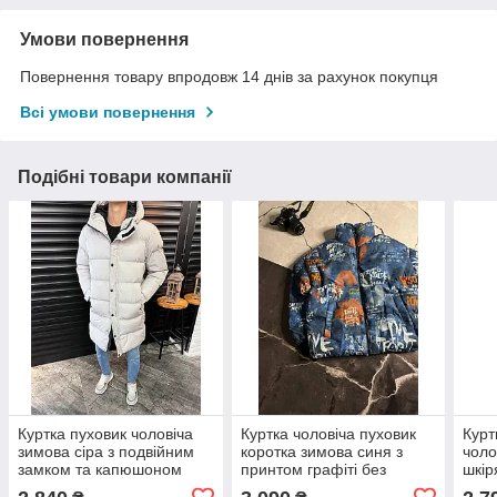
Умови повернення
Повернення товару впродовж 14 днів за рахунок покупця
Всі умови повернення
Подібні товари компанії
Куртка пуховик чоловіча
Куртка чоловіча пуховик
Курт
зимова сіра з подвійним
коротка зимова синя з
чоло
замком та капюшоном
принтом графіті без
шкі
Long down jacket grey
капюшона Art Type
Long