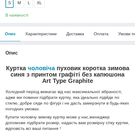
S
M
L
XL
В наявності
Опис
Характеристики
Доставка
Оплата
Умови п
Опис
Куртка
чоловіча
пуховик коротка зимова
синя з принтом графіті без капюшона
Art Type Graphite
Холодний період вимагає від нас максимальної зібраності,
адже ми повинні підібрати куртку, яка ідеально підійде по
стилю, добре сяде по фігурі і не дасть замерзнути в будь-яких
погодних умовах.
Купити чоловічу зимову куртку може у нас,менеджер
допоможе підібрати розмір, надасть вам розмірну сітку куртки,
відповість всі ваші питання !