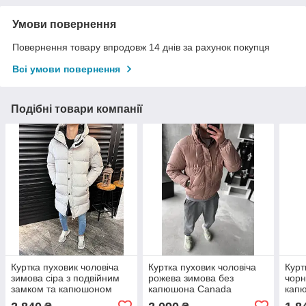
Умови повернення
Повернення товару впродовж 14 днів за рахунок покупця
Всі умови повернення
Подібні товари компанії
Куртка пуховик чоловіча
Куртка пуховик чоловіча
Курт
зимова сіра з подвійним
рожева зимова без
чорн
замком та капюшоном
капюшона Canada
капю
Long down jacket grey
горл