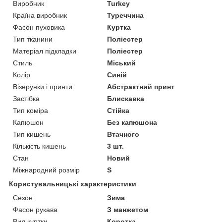
Виробник
Turkey
Країна виробник
Туреччина
Фасон пуховика
Куртка
Тип тканини
Поліестер
Матеріал підкладки
Поліестер
Стиль
Міський
Колір
Синій
Візерунки і принти
Абстрактний принт
Застібка
Блискавка
Тип коміра
Стійка
Капюшон
Без капюшона
Тип кишень
Втачного
Кількість кишень
3 шт.
Стан
Новий
Міжнародний розмір
S
Користувальницькі характеристики
Сезон
Зима
Фасон рукава
З манжетом
Вид куртки
Коротка