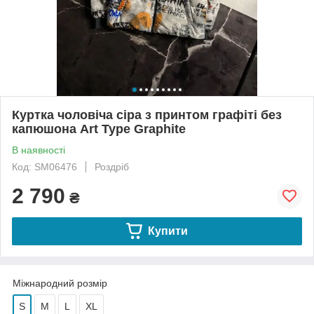
Куртка чоловіча сіра з принтом графіті без
капюшона Art Type Graphite
В наявності
Код: SM06476
Роздріб
2 790
₴
Купити
Міжнародний розмір
S
M
L
XL