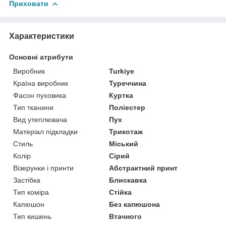
Приховати
Характеристики
Основні атрибути
Виробник
Turkiye
Країна виробник
Туреччина
Фасон пуховика
Куртка
Тип тканини
Поліестер
Вид утеплювача
Пух
Матеріал підкладки
Трикотаж
Стиль
Міський
Колір
Сірий
Візерунки і принти
Абстрактний принт
Застібка
Блискавка
Тип коміра
Стійка
Капюшон
Без капюшона
Тип кишень
Втачного