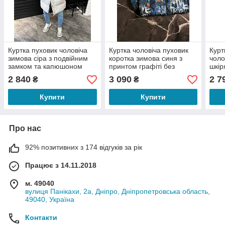
Куртка пуховик чоловіча
Куртка чоловіча пуховик
Курт
зимова сіра з подвійним
коротка зимова синя з
чоло
замком та капюшоном
принтом графіті без
шкі
Long down jacket grey
капюшона Art Type
Long
2 840
3 090
2 7
₴
₴
Graphite
Купити
Купити
Про нас
92% позитивних з 174 відгуків за рік
Працює з 14.11.2018
м. 49040
вулиця Панікахи, 2а, Дніпро, Дніпропетровська область,
49040, Україна
Контакти