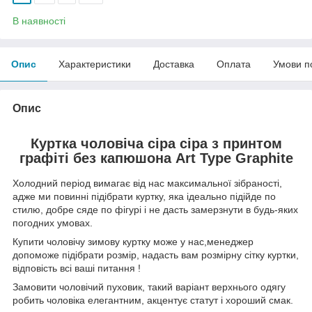
В наявності
Опис
Характеристики
Доставка
Оплата
Умови п
Опис
Куртка чоловіча сіра сіра з принтом
графіті без капюшона Art Type Graphite
Холодний період вимагає від нас максимальної зібраності,
адже ми повинні підібрати куртку, яка ідеально підійде по
стилю, добре сяде по фігурі і не дасть замерзнути в будь-яких
погодних умовах.
Купити чоловічу зимову куртку може у нас,менеджер
допоможе підібрати розмір, надасть вам розмірну сітку куртки,
відповість всі ваші питання !
Замовити чоловічий пуховик, такий варіант верхнього одягу
робить чоловіка елегантним, акцентує статут і хороший смак.