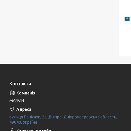
Контакти
MARVIN
вулиця Панікахи, 2а, Дніпро, Дніпропетровська область,
49040, Україна