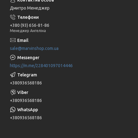
Дмитро Менеджер
+380 (93) 656-81-86
Менеджер Ангеліна
sale@marvinshop.com.ua
https://m.me/228401097014446
+380936568186
+380936568186
+380936568186