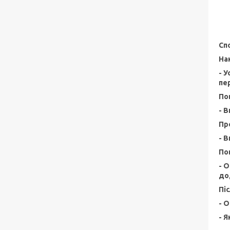
Сп
На
- 
пе
По
- 
Пр
- 
По
- О
до
Пі
- 
- 