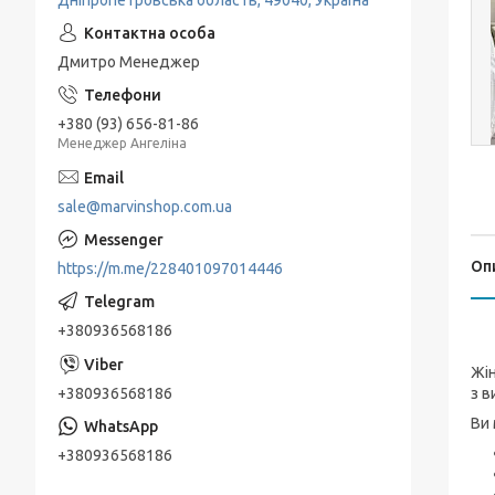
Дніпропетровська область, 49040, Україна
Дмитро Менеджер
+380 (93) 656-81-86
Менеджер Ангеліна
sale@marvinshop.com.ua
Оп
https://m.me/228401097014446
+380936568186
Жін
+380936568186
з в
Ви 
+380936568186