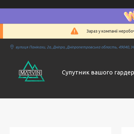
Зараз у компанії нероб
вулиця Панікахи, 2а, Дніпро, Дніпропетровська область, 49040, У
Супутник вашого гарде