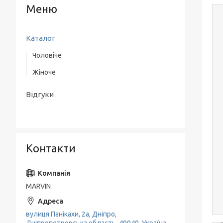
Каталог
Чоловіче
Жіноче
Верхній одяг
Одяг
Одяг
Відгуки
Взуття
Взуття
Аксесуари
Класичні костюми
Контакти
MARVIN
вулиця Панікахи, 2а, Дніпро,