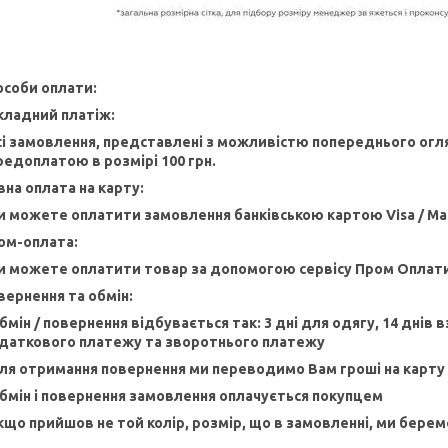
особи оплати:
кладний платіж:
Усі замовлення, представлені з можливістю попереднього огля
редоплатою в розмірі 100 грн.
вна оплата на карту:
Ви можете оплатити замовлення банківською картою Visa / Ma
ом-оплата:
Ви можете оплатити товар за допомогою сервісу Пром Оплат
вернення та обмін:
бмін / повернення відбувається так: 3 дні для одягу, 14 днів 
даткового платежу та зворотнього платежу
сля отримання повернення ми переводимо Вам гроші на карту
Обмін і повернення замовлення оплачується покупцем
Якщо прийшов не той колір, розмір, що в замовленні, ми беремо