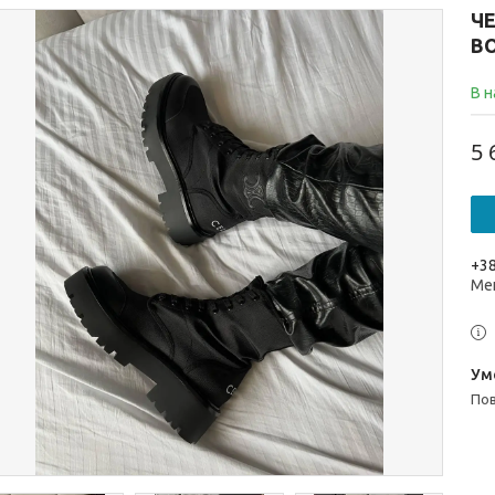
ЧЕ
BO
В н
5 
+38
Ме
п