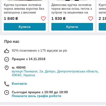
Куртка пуховик чоловіча
Джинсова куртка чоловіча
Курт
чорна зимова коротка без
чорна весна-осінь тепла з
зимо
капюшона з високим
хутром та кишенями на
капю
горлом Black Stone Pis
грудях без капюшона Total
горл
1 840
1 930
2 1
₴
₴
Good
Купити
Купити
Про нас
92% позитивних з 175 відгуків за рік
Працює з 14.11.2018
м. 49040
вулиця Панікахи, 2а, Дніпро, Дніпропетровська область,
49040, Україна
Контакти
Сьогодні працює з 10:00 до 18:00
Показати весь графік роботи