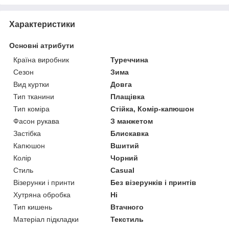
Характеристики
Основні атрибути
Країна виробник
Туреччина
Сезон
Зима
Вид куртки
Довга
Тип тканини
Плащівка
Тип коміра
Стійка, Комір-капюшон
Фасон рукава
З манжетом
Застібка
Блискавка
Капюшон
Вшитий
Колір
Чорний
Стиль
Casual
Візерунки і принти
Без візерунків і принтів
Хутряна обробка
Ні
Тип кишень
Втачного
Матеріал підкладки
Текстиль