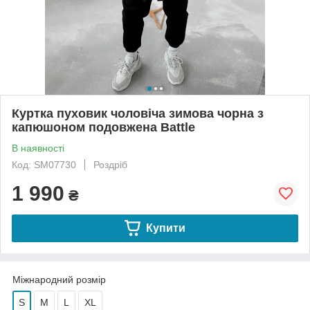
Куртка пуховик чоловіча зимова чорна з
капюшоном подовжена Battle
В наявності
Код: SM07730
Роздріб
1 990
₴
Купити
Міжнародний розмір
S
M
L
XL