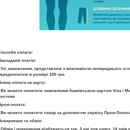
Способи оплати:
Накладний платіж:
- Усі замовлення, представлені з можливістю попереднього огл
передоплатою в розмірі 100 грн.
Повна оплата на карту:
- Ви можете оплатити замовлення банківською картою Visa / Ma
системи
Пром-оплата:
- Ви можете оплатити товар за допомогою сервісу Пром Оплат
Повернення та обмін:
- Обмін / повернення відбувається так: 3 дні для одягу, 14 днів