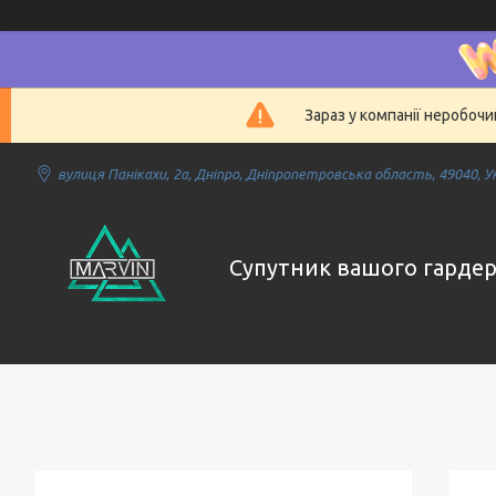
Зараз у компанії неробочи
вулиця Панікахи, 2а, Дніпро, Дніпропетровська область, 49040, У
Супутник вашого гарде