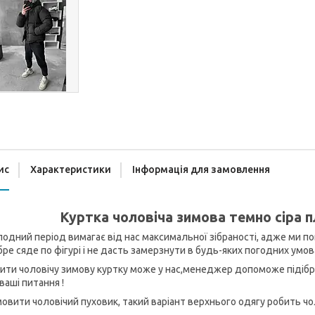
ис
Характеристики
Інформація для замовлення
Куртка чоловіча зимова темно сіра 
одний період вимагає від нас максимальної зібраності, адже ми пов
ре сяде по фігурі і не дасть замерзнути в будь-яких погодних умов
ити чоловічу зимову куртку може у нас,менеджер допоможе підібрат
 ваші питання !
овити чоловічий пуховик, такий варіант верхнього одягу робить чо