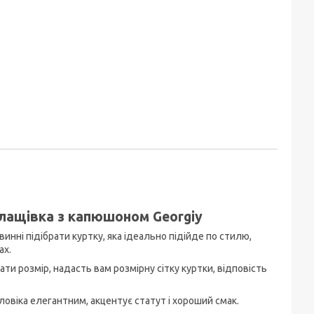
плащівка з капюшоном Georgiy
инні підібрати куртку, яка ідеально підійде по стилю,
ах.
и розмір, надасть вам розмірну сітку куртки, відповість
ловіка елегантним, акцентує статут і хороший смак.