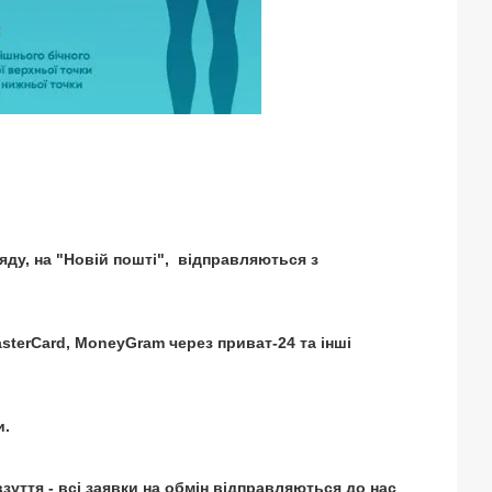
яду, на "Новій пошті", відправляються з
sterCard, MoneyGram через приват-24 та інші
и.
 взуття - всі заявки на обмін відправляються до нас