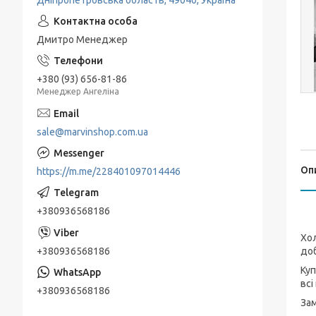
Дніпропетровська область, 49040, Україна
Дмитро Менеджер
+380 (93) 656-81-86
Менеджер Ангеліна
sale@marvinshop.com.ua
Оп
https://m.me/228401097014446
+380936568186
Хол
+380936568186
доб
Куп
всі
+380936568186
Зам