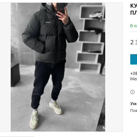
К
П
В н
2 
+38
Ме
п