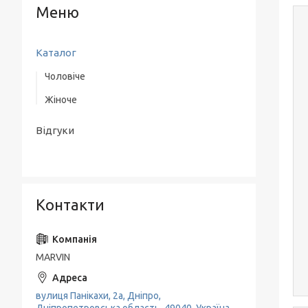
Каталог
Чоловіче
Жіноче
Верхній одяг
Одяг
Одяг
Відгуки
Взуття
Взуття
Аксесуари
Класичні костюми
Контакти
MARVIN
вулиця Панікахи, 2а, Дніпро,