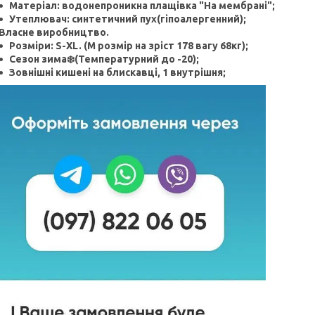
Матеріал: водонепроникна плащівка "На мембрані";
Утеплювач: синтетичний пух(гіпоалергенний);
Власне виробництво.
Розміри: S-XL. (М розмір на зріст 178 вагу 68кг);
Сезон зима❄️(Температурний до -20);
Зовнішні кишені на блискавці, 1 внутрішня;