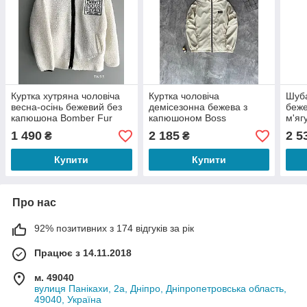
Куртка хутряна чоловіча
Куртка чоловіча
Шуба
весна-осінь бежевий без
демісезонна бежева з
беже
капюшона Bomber Fur
капюшоном Boss
м'яг
одно
1 490
2 185
2 5
₴
₴
Купити
Купити
Про нас
92% позитивних з 174 відгуків за рік
Працює з 14.11.2018
м. 49040
вулиця Панікахи, 2а, Дніпро, Дніпропетровська область,
49040, Україна