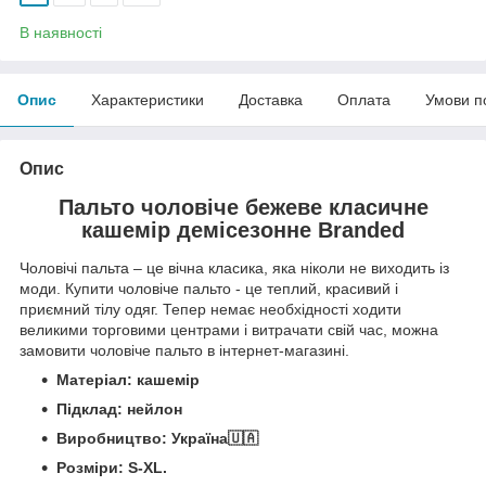
В наявності
Опис
Характеристики
Доставка
Оплата
Умови п
Опис
Пальто чоловіче бежеве класичне
кашемір демісезонне Branded
Чоловічі пальта – це вічна класика, яка ніколи не виходить із
моди. Купити чоловіче пальто - це теплий, красивий і
приємний тілу одяг. Тепер немає необхідності ходити
великими торговими центрами і витрачати свій час, можна
замовити чоловіче пальто в інтернет-магазині.
Матеріал: кашемір
Підклад: нейлон
Виробництво: Україна🇺🇦
Розміри: S-ХL.