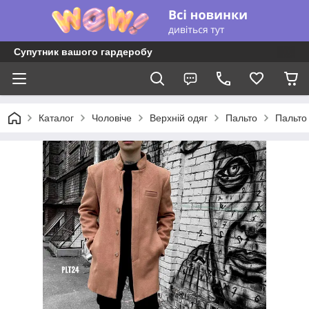
Супутник вашого гардеробу
Каталог
Чоловіче
Верхній одяг
Пальто
Пальто