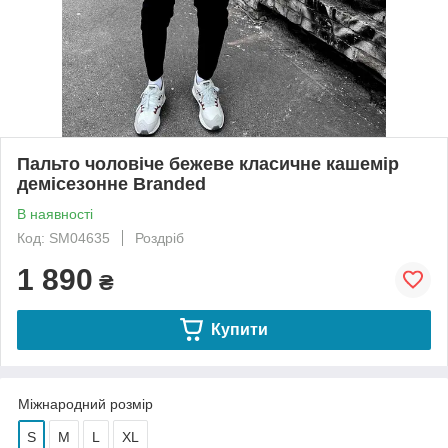
Пальто чоловіче бежеве класичне кашемір
демісезонне Branded
В наявності
Код: SM04635
Роздріб
1 890
₴
Купити
Міжнародний розмір
S
M
L
XL