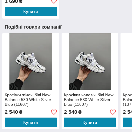
1 690
₴
Купити
Подібні товари компанії
Кросівки жіночі білі New
Кросівки чоловічі білі New
Крос
Balance 530 White Silver
Balance 530 White Silver
Bala
Blue (11607)
Blue (11607)
(137
2 540
2 540
2 5
₴
₴
Купити
Купити