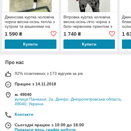
Джинсова куртка чоловіча
Вітровка куртка чоловіча
Джин
чорна весна-осінь тепла з
весна-осінь-літо чорна з
блак
хутром та кишенями на
біло-червоним принтом з
осін
грудях без капюшона Total
капюшоном Skull
1 590
1 740
1 6
₴
₴
Good
Купити
Купити
Про нас
92% позитивних з 173 відгуків за рік
Працює з 14.11.2018
м. 49040
вулиця Панікахи, 2а, Дніпро, Дніпропетровська область,
49040, Україна
Контакти
Сьогодні працює з 10:00 до 18:00
Показати весь графік роботи