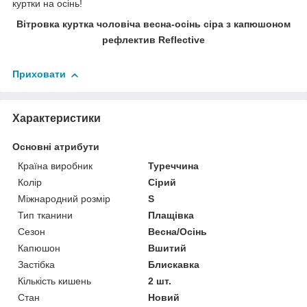
куртки на осінь!
Вітровка куртка чоловіча весна-осінь сіра з капюшоном
рефлектив Reflective
Приховати
Характеристики
Основні атрибути
Країна виробник
Туреччина
Колір
Сірий
Міжнародний розмір
S
Тип тканини
Плащівка
Сезон
Весна/Осінь
Капюшон
Вшитий
Застібка
Блискавка
Кількість кишень
2 шт.
Стан
Новий