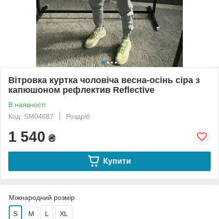
Вітровка куртка чоловіча весна-осінь сіра з
капюшоном рефлектив Reflective
В наявності
Код: SM04687
Роздріб
1 540
₴
Купити
Міжнародний розмір
S
M
L
XL