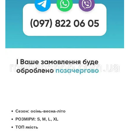
Сезон: осінь-весна-літо
РОЗМІРИ: S, M, L, XL
ТОП якість