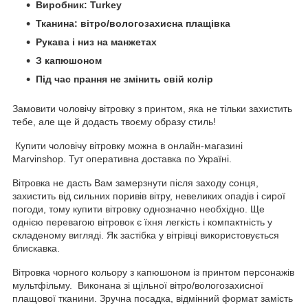
Виробник: Turkey
Тканина: вітро/вологозахисна плащівка
Рукава і низ на манжетах
З капюшоном
Під час прання не змінить свій колір
Замовити чоловічу вітровку з принтом, яка не тільки захистить
тебе, але ще й додасть твоєму образу стиль!
Купити чоловічу вітровку можна в онлайн-магазині
Marvinshop. Тут оперативна доставка по Україні.
Вітровка не дасть Вам замерзнути після заходу сонця,
захистить від сильних поривів вітру, невеликих опадів і сирої
погоди, тому купити вітровку однозначно необхідно. Ще
однією перевагою вітровок є їхня легкість і компактність у
складеному вигляді. Як застібка у вітрівці використовується
блискавка.
Вітровка чорного кольору з капюшоном із принтом персонажів
мультфільму. Виконана зі щільної вітро/вологозахисної
плащової тканини. Зручна посадка, відмінний формат замість