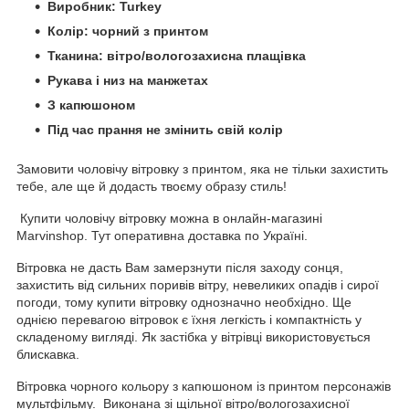
Виробник: Turkey
Колір: чорний з принтом
Тканина: вітро/вологозахисна плащівка
Рукава і низ на манжетах
З капюшоном
Під час прання не змінить свій колір
Замовити чоловічу вітровку з принтом, яка не тільки захистить
тебе, але ще й додасть твоєму образу стиль!
Купити чоловічу вітровку можна в онлайн-магазині
Marvinshop. Тут оперативна доставка по Україні.
Вітровка не дасть Вам замерзнути після заходу сонця,
захистить від сильних поривів вітру, невеликих опадів і сирої
погоди, тому купити вітровку однозначно необхідно. Ще
однією перевагою вітровок є їхня легкість і компактність у
складеному вигляді. Як застібка у вітрівці використовується
блискавка.
Вітровка чорного кольору з капюшоном із принтом персонажів
мультфільму. Виконана зі щільної вітро/вологозахисної