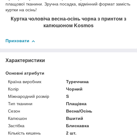
плащової тканини. Зручна посадка, відмінний формат замість
куртки на осінь!
Куртка чоловіча весна-осінь чорна з принтом з
капюшоном
Kosmos
Приховати
Характеристики
Основні атрибути
Країна виробник
Туреччина
Колір
Чорний
Міжнародний розмір
S
Тип тканини
Плащівка
Сезон
Весна/Осінь
Капюшон
Вшитий
Застібка
Блискавка
Кількість кишень
2 шт.