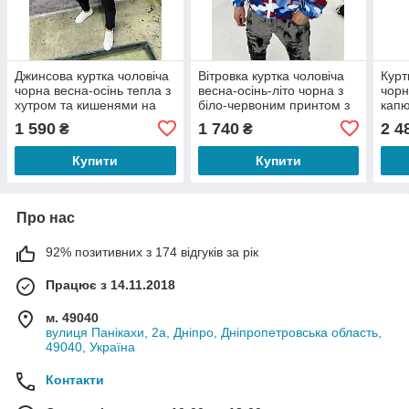
Джинсова куртка чоловіча
Вітровка куртка чоловіча
Курт
чорна весна-осінь тепла з
весна-осінь-літо чорна з
чорн
хутром та кишенями на
біло-червоним принтом з
кап
грудях без капюшона Total
капюшоном Skull
Skul
1 590
1 740
2 4
₴
₴
Good
Купити
Купити
Про нас
92% позитивних з 174 відгуків за рік
Працює з 14.11.2018
м. 49040
вулиця Панікахи, 2а, Дніпро, Дніпропетровська область,
49040, Україна
Контакти