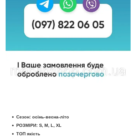
Сезон: осінь-весна-літо
РОЗМІРИ: S, M, L, XL
ТОП якість