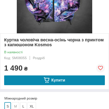
Куртка чоловіча весна-осінь чорна з принтом
з капюшоном Kosmos
В наявності
Код: SM08055
Роздріб
1 490
₴
Купити
Міжнародний розмір
S
M
L
XL