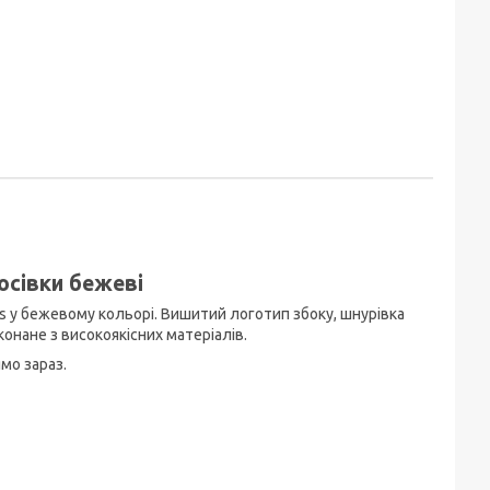
росівки бежеві
ics у бежевому кольорі. Вишитий логотип збоку, шнурівка
конане з високоякісних матеріалів.
мо зараз.