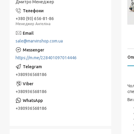
Дмитро Менеджер
+380 (93) 656-81-86
Менеджер Ангеліна
sale@marvinshop.com.ua
Оп
https://m.me/228401097014446
+380936568186
Чол
+380936568186
спе
Ви 
+380936568186