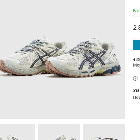
В н
2 
+38
Ме
п