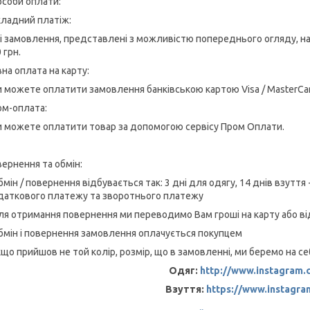
соби оплати:
кладний платіж:
сі замовлення, представлені з можливістю попереднього огляду, на
 грн.
на оплата на карту:
и можете оплатити замовлення банківською картою Visa / MasterCa
ом-оплата:
и можете оплатити товар за допомогою сервісу Пром Оплати.
ернення та обмін:
бмін / повернення відбувається так: 3 дні для одягу, 14 днів взуття
даткового платежу та зворотнього платежу
ля отримання повернення ми переводимо Вам гроші на карту або в
бмін і повернення замовлення оплачується покупцем
кщо прийшов не той колір, розмір, що в замовленні, ми беремо на се
Одяг:
http://www.instagram.
Взуття:
https://www.instagr