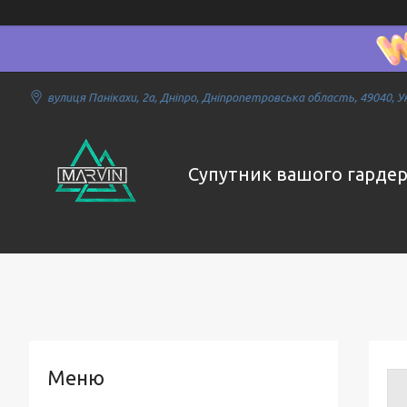
вулиця Панікахи, 2а, Дніпро, Дніпропетровська область, 49040, У
Супутник вашого гарде