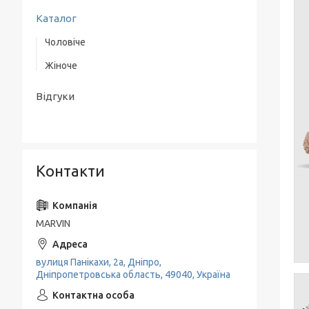
Каталог
Чоловіче
Жіноче
Верхній одяг
Одяг
Одяг
Відгуки
Взуття
Взуття
Аксесуари
Класичні костюми
Контакти
MARVIN
вулиця Панікахи, 2а, Дніпро,
Дніпропетровська область, 49040, Україна