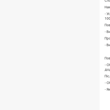
Спо
На
- У
100
Пов
- В
Пр
- В
Пов
- О
до
Піс
- О
- Я