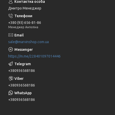
Дмитро Менеджер
+380 (93) 656-81-86
Менеджер Ангеліна
sale@marvinshop.com.ua
https://m.me/228401097014446
+380936568186
+380936568186
+380936568186