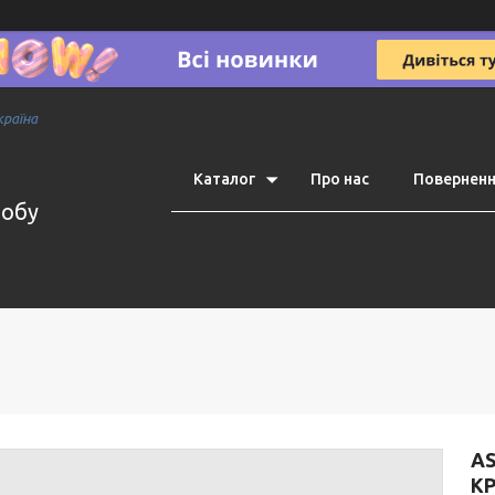
країна
Каталог
Про нас
Поверненн
робу
AS
КР