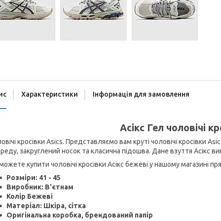
ис
Характеристики
Інформація для замовлення
Асікс Гел чоловічі к
овічі кросівки Asics. Представляємо вам круті чоловічі кросівки As
реду, закруглений носок та класична підошва. Дане взуття Асікс ви
можете купити чоловічі кросівки Асікс бежеві у нашому магазині пря
Розміри: 41 - 45
Виробник: В'єтнам
Колір Бежеві
Матеріал: Шкіра, сітка
Оригінальна коробка, брендований папір