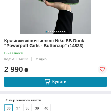
Кросівки жіночі зелені Nike SB Dunk
"Powerpuff Girls - Buttercup" (14823)
В наявності
Код: ALL14823
Роздріб
2 990
₴
Купити
Розмір жіночого взуття
36
37
38
39
40