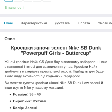
В наявності
Опис
Характеристики
Доставка
Оплата
Умови п
Опис
Кросівки жіночі зелені Nike SB Dunk
"Powerpuff Girls - Buttercup"
Жіночі кросівки Найк СБ Данк Лоу в зеленому забарвленні вже
в наявності і готові для замовлення у нас. Кросівки Найк
зроблені з матеріалів преміальної якості. Підійдуть для будь-
якого виду активності під будь-який гардероб!
Ви можете купити кросівки жіночі Nike SB Dunk Low зелені й
інше взуття Nike у нашому магазині.
Розміри: 36 - 40
Виробник: В'єтнам
Колір: Зелені