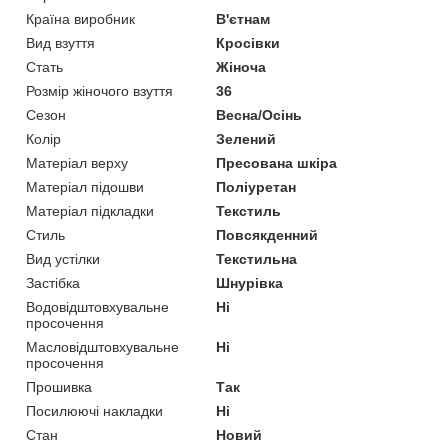
Країна виробник
В'єтнам
Вид взуття
Кросівки
Стать
Жіноча
Розмір жіночого взуття
36
Сезон
Весна/Осінь
Колір
Зелений
Матеріал верху
Пресована шкіра
Матеріал підошви
Поліуретан
Матеріал підкладки
Текстиль
Стиль
Повсякденний
Вид устілки
Текстильна
Застібка
Шнурівка
Водовідштовхувальне
Ні
просочення
Масловідштовхувальне
Ні
просочення
Прошивка
Так
Посилюючі накладки
Ні
Стан
Новий