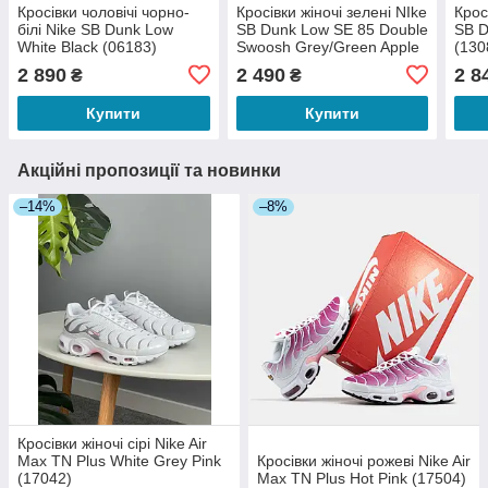
Кросівки чоловічі чорно-
Кросівки жіночі зелені NIke
Крос
білі Nike SB Dunk Low
SB Dunk Low SE 85 Double
SB D
White Black (06183)
Swoosh Grey/Green Apple
(130
(13080)
2 890
2 490
2 8
₴
₴
Купити
Купити
Акційні пропозиції та новинки
–14%
–8%
Кросівки жіночі сірі Nike Air
Max TN Plus White Grey Pink
Кросівки жіночі рожеві Nike Air
(17042)
Max TN Plus Hot Pink (17504)