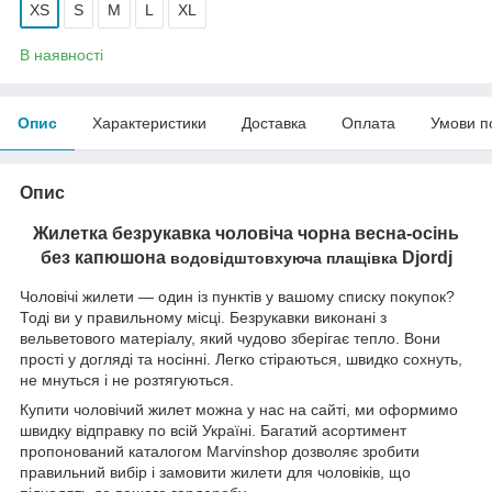
XS
S
M
L
XL
В наявності
Опис
Характеристики
Доставка
Оплата
Умови п
Опис
Жилетка безрукавка чоловіча чорна весна-осінь
без капюшона
Djordj
водовідштовхуюча плащівка
Чоловічі жилети — один із пунктів у вашому списку покупок?
Тоді ви у правильному місці. Безрукавки виконані з
вельветового матеріалу, який чудово зберігає тепло. Вони
прості у догляді та носінні. Легко стіраються, швидко сохнуть,
не мнуться і не розтягуються.
Купити чоловічий жилет можна у нас на сайті, ми оформимо
швидку відправку по всій Україні. Багатий асортимент
пропонований каталогом Marvinshop дозволяє зробити
правильний вибір і замовити жилети для чоловіків, що