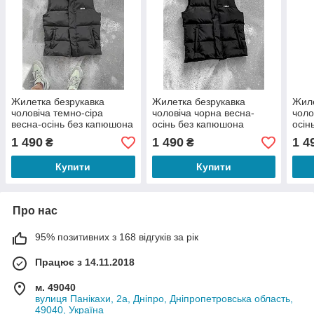
Жилетка безрукавка
Жилетка безрукавка
Жиле
чоловіча темно-сіра
чоловіча чорна весна-
чоло
весна-осінь без капюшона
осінь без капюшона
осін
водовідштовхуюча
водовідштовхуюча
вель
1 490
1 490
1 4
₴
₴
плащівка IMBA
плащівка IMBA
Купити
Купити
Про нас
95% позитивних з 168 відгуків за рік
Працює з 14.11.2018
м. 49040
вулиця Панікахи, 2а, Дніпро, Дніпропетровська область,
49040, Україна