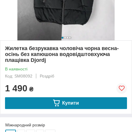
Жилетка безрукавка чоловіча чорна весна-
осінь без капюшона водовідштовхуюча
плащівка Djordj
В наявності
Код: SM08092
Роздріб
1 490
₴
Купити
Міжнародний розмір