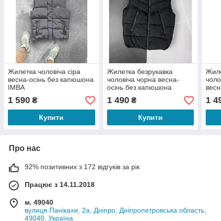
Жилетка чоловіча сіра
Жилетка безрукавка
Жиле
весна-осінь без капюшона
чоловіча чорна весна-
чоло
IMBA
осінь без капюшона
весн
водовідштовхуюча
водо
1 590
1 490
1 4
₴
₴
плащівка Djordj
плащ
Купити
Купити
Про нас
92% позитивних з 172 відгуків за рік
Працює з 14.11.2018
м. 49040
вулиця Панікахи, 2а, Дніпро, Дніпропетровська область,
49040, Україна