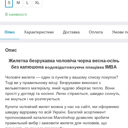
S
M
L
XL
В наявності
Опис
Характеристики
Доставка
Оплата
Умови п
Опис
Жилетка безрукавка чоловіча чорна весна-осінь
без капюшона
IMBA
водовідштовхуюча плащівка
Чоловічі жилети — один із пунктів у вашому списку покупок?
Тоді ви у правильному місці. Безрукавки виконані з
вельветового матеріалу, який чудово зберігає тепло. Вони
прості у догляді та носінні. Легко стіраються, швидко сохнуть,
не мнуться і не розтягуються.
Купити чоловічий жилет можна у нас на сайті, ми оформимо
швидку відправку по всій Україні. Багатий асортимент
пропонований каталогом Marvinshop дозволяє зробити
правильний вибір і замовити жилети для чоловіків, що