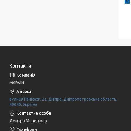
Контакти
MARVIN
вулиця Панікахи, 2а, Дніпро, Дніпропетровська область,
49040, Україна
Дмитро Менеджер