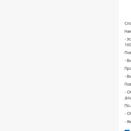
Спо
На
- У
100
Пов
- В
Пр
- В
Пов
- О
до
Піс
- О
- Я