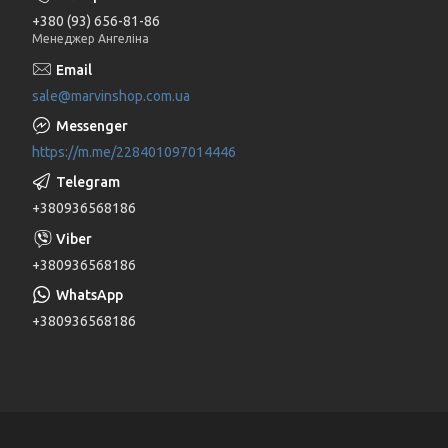
+380 (93) 656-81-86
Менеджер Ангеліна
sale@marvinshop.com.ua
https://m.me/228401097014446
+380936568186
+380936568186
+380936568186