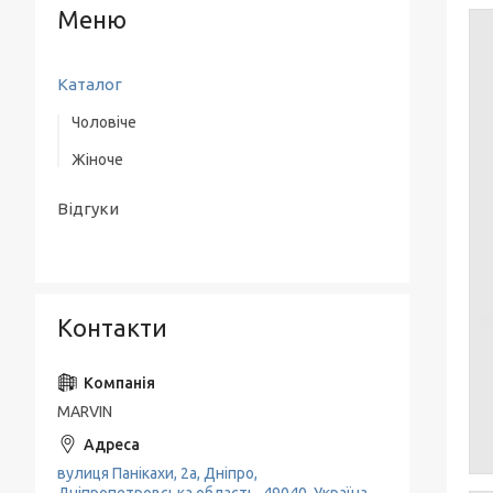
Каталог
Чоловіче
Жіноче
Верхній одяг
Одяг
Одяг
Відгуки
Взуття
Взуття
Аксесуари
Класичні костюми
Контакти
MARVIN
вулиця Панікахи, 2а, Дніпро,