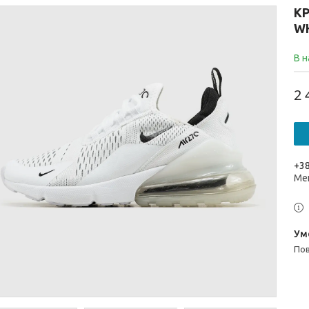
КР
WH
В н
2 
+38
Ме
п