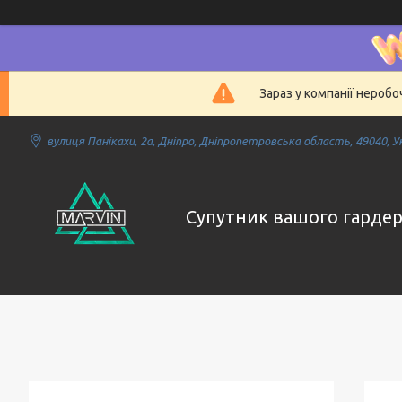
Зараз у компанії нероб
вулиця Панікахи, 2а, Дніпро, Дніпропетровська область, 49040, У
Супутник вашого гарде