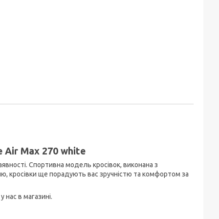
e Air Max 270 white
наявності. Спортивна модель кросівок, виконана з
илю, кросівки ще порадують вас зручністю та комфортом за
у нас в магазині.