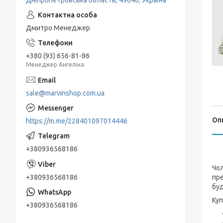
Дніпропетровська область, 49040, Україна
Дмитро Менеджер
+380 (93) 656-81-86
Менеджер Ангеліна
sale@marvinshop.com.ua
Оп
https://m.me/228401097014446
+380936568186
Чол
+380936568186
пре
буд
Куп
+380936568186