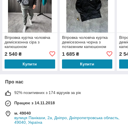
Вітровка куртка чоловіча
Вітровка чоловіча куртка
Вітр
демісезонна сіра з
демісезонна чорна з
демі
капюшоном
потаємним капюшоном
кап
Moncler
2 540
1 685
2 5
₴
₴
Купити
Купити
Про нас
92% позитивних з 174 відгуків за рік
Працює з 14.11.2018
м. 49040
вулиця Панікахи, 2а, Дніпро, Дніпропетровська область,
49040, Україна