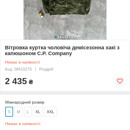
Вітровка куртка чоловіча демісезонна хакі з
капюшоном C.P. Company
Немає в наявності
Код: SM10275
Роздріб
2 435
₴
Міжнародний розмір
S
M
L
XL
XXL
Немає в наявності