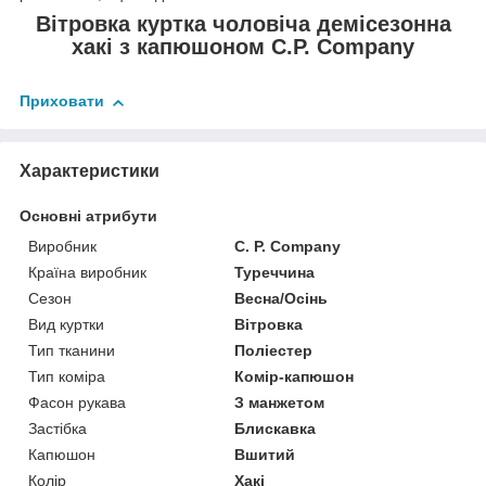
Вітровка куртка чоловіча демісезонна
хакі з капюшоном C.P. Company
Приховати
Характеристики
Основні атрибути
Виробник
C. P. Company
Країна виробник
Туреччина
Сезон
Весна/Осінь
Вид куртки
Вітровка
Тип тканини
Поліестер
Тип коміра
Комір-капюшон
Фасон рукава
З манжетом
Застібка
Блискавка
Капюшон
Вшитий
Колір
Хакі