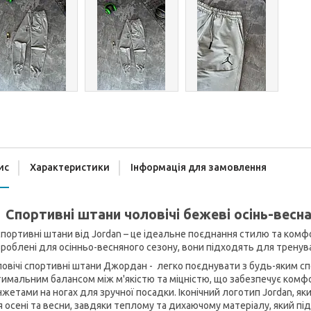
ис
Характеристики
Інформація для замовлення
Спортивні штани чоловічі бежеві осінь-весн
спортивні штани від Jordan – це ідеальне поєднання стилю та комфо
роблені для осінньо-весняного сезону, вони підходять для тренува
овічі спортивні штани Джордан - легко поєднувати з будь-яким с
имальним балансом між м'якістю та міцністю, що забезпечує комфо
жетами на ногах для зручної посадки. Іконічний логотип Jordan, я
 осені та весни, завдяки теплому та дихаючому матеріалу, який пі