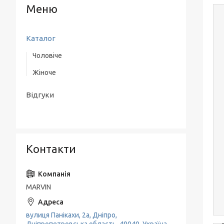
Каталог
Чоловіче
Жіноче
Верхній одяг
Одяг
Одяг
Відгуки
Взуття
Взуття
Аксесуари
Класичні костюми
Контакти
MARVIN
вулиця Панікахи, 2а, Дніпро,