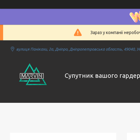
Зараз у компанії нероб
вулиця Панікахи, 2а, Дніпро, Дніпропетровська область, 49040, У
Супутник вашого гарде