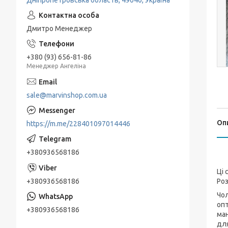
Дніпропетровська область, 49040, Україна
Дмитро Менеджер
+380 (93) 656-81-86
Менеджер Ангеліна
sale@marvinshop.com.ua
Оп
https://m.me/228401097014446
+380936568186
Ці 
+380936568186
Роз
Чол
опт
+380936568186
ман
для