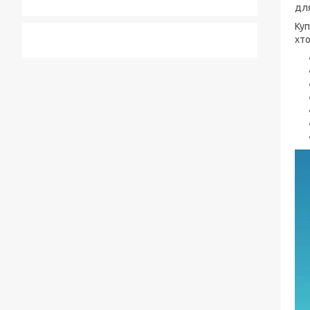
для
Куп
хто