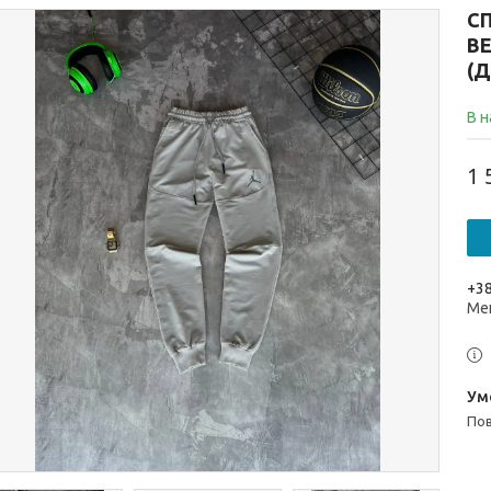
СП
В
(
В н
1 
+38
Ме
п