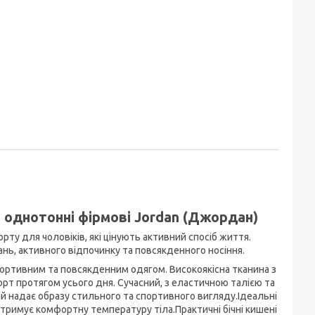
а однотонні фірмові Jordan (Джордан)
рту для чоловіків, які цінують активний спосіб життя.
нь, активного відпочинку та повсякденного носіння.
портивним та повсякденним одягом. Високоякісна тканина з
рт протягом усього дня. Сучасний, з еластичною талією та
кий надає образу стильного та спортивного вигляду.Ідеальні
дтримує комфортну температуру тіла.Практичні бічні кишені