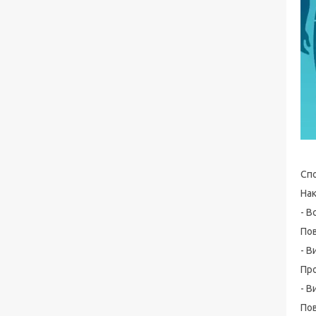
Спо
На
- В
Пов
- В
Пр
- В
Пов