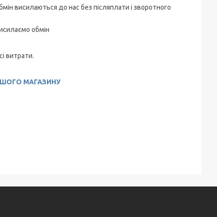
а обмін висилаються до нас без післяплати і зворотного
висилаємо обмін
сі витрати.
АШОГО МАГАЗИНУ