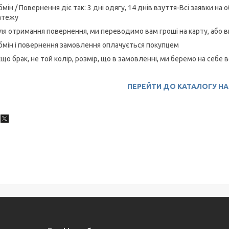
бмін / Повернення діє так: 3 дні одягу, 14 днів взуття-Всі заявки н
атежу
ля отримання повернення, ми переводимо вам гроші на карту, або 
бмін і повернення замовлення оплачується покупцем
кщо брак, не той колір, розмір, що в замовленні, ми беремо на себе в
ПЕРЕЙТИ ДО КАТАЛОГУ Н