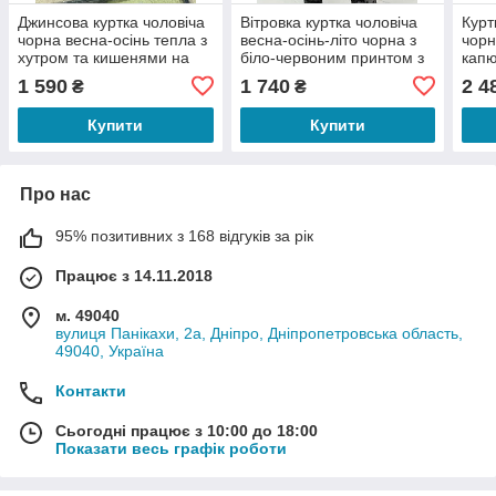
Джинсова куртка чоловіча
Вітровка куртка чоловіча
Курт
чорна весна-осінь тепла з
весна-осінь-літо чорна з
чорн
хутром та кишенями на
біло-червоним принтом з
кап
грудях без капюшона Total
капюшоном Skull
Skul
1 590
1 740
2 4
₴
₴
Good
Купити
Купити
Про нас
95% позитивних з 168 відгуків за рік
Працює з 14.11.2018
м. 49040
вулиця Панікахи, 2а, Дніпро, Дніпропетровська область,
49040, Україна
Контакти
Сьогодні працює з 10:00 до 18:00
Показати весь графік роботи