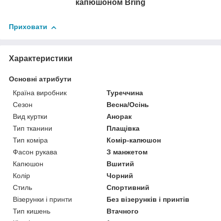
капюшоном
Bring
Приховати
Характеристики
Основні атрибути
Країна виробник
Туреччина
Сезон
Весна/Осінь
Вид куртки
Анорак
Тип тканини
Плащівка
Тип коміра
Комір-капюшон
Фасон рукава
З манжетом
Капюшон
Вшитий
Колір
Чорний
Стиль
Спортивний
Візерунки і принти
Без візерунків і принтів
Тип кишень
Втачного