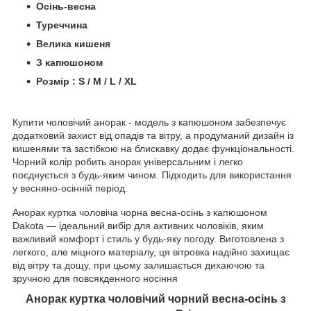
Осінь-весна
Туреччина
Велика кишеня
З капюшоном
Розмір : S / M / L / XL
Купити чоловічий анорак - модель з капюшоном забезпечує
додатковий захист від опадів та вітру, а продуманий дизайн із
кишенями та застібкою на блискавку додає функціональності.
Чорний колір робить анорак універсальним і легко
поєднується з будь-яким чином. Підходить для використання
у весняно-осінній період.
Анорак куртка чоловіча чорна весна-осінь з капюшоном
Dakota — ідеальний вибір для активних чоловіків, яким
важливий комфорт і стиль у будь-яку погоду. Виготовлена ​​з
легкого, але міцного матеріалу, ця вітровка надійно захищає
від вітру та дощу, при цьому залишається дихаючою та
зручною для повсякденного носіння
Анорак куртка чоловічий чорний весна-осінь з