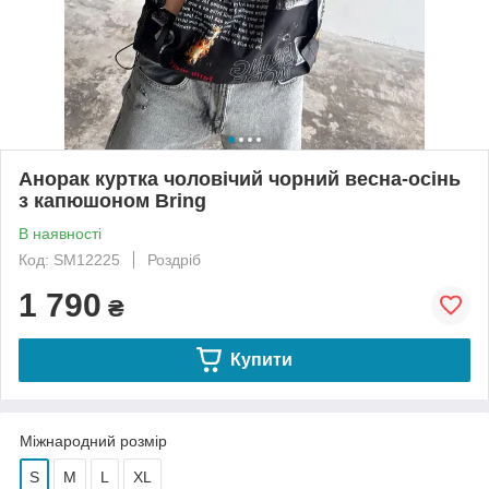
Анорак куртка чоловічий чорний весна-осінь
з капюшоном Bring
В наявності
Код: SM12225
Роздріб
1 790
₴
Купити
Міжнародний розмір
S
M
L
XL