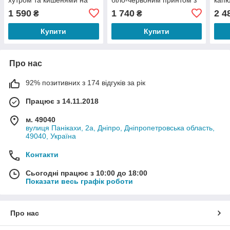
грудях без капюшона Total
капюшоном Skull
Skul
1 590
1 740
2 4
₴
₴
Good
Купити
Купити
Про нас
92% позитивних з 174 відгуків за рік
Працює з 14.11.2018
м. 49040
вулиця Панікахи, 2а, Дніпро, Дніпропетровська область,
49040, Україна
Контакти
Сьогодні працює з 10:00 до 18:00
Показати весь графік роботи
Про нас