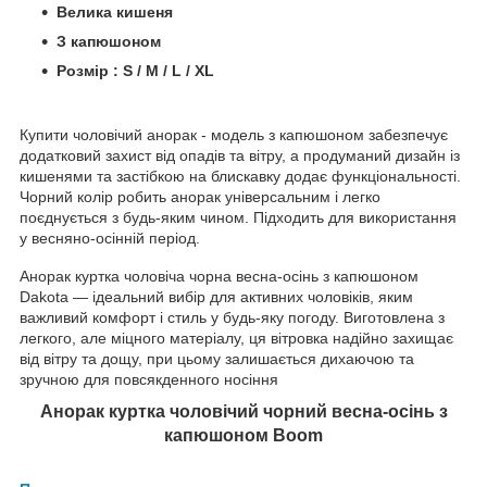
Велика кишеня
З капюшоном
Розмір : S / M / L / XL
Купити чоловічий анорак - модель з капюшоном забезпечує
додатковий захист від опадів та вітру, а продуманий дизайн із
кишенями та застібкою на блискавку додає функціональності.
Чорний колір робить анорак універсальним і легко
поєднується з будь-яким чином. Підходить для використання
у весняно-осінній період.
Анорак куртка чоловіча чорна весна-осінь з капюшоном
Dakota — ідеальний вибір для активних чоловіків, яким
важливий комфорт і стиль у будь-яку погоду. Виготовлена ​​з
легкого, але міцного матеріалу, ця вітровка надійно захищає
від вітру та дощу, при цьому залишається дихаючою та
зручною для повсякденного носіння
Анорак куртка чоловічий чорний весна-осінь з
капюшоном
Boom