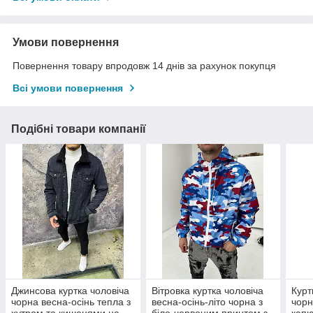
Умови повернення
Повернення товару впродовж 14 днів за рахунок покупця
Всі умови повернення
Подібні товари компанії
Джинсова куртка чоловіча
Вітровка куртка чоловіча
Курт
чорна весна-осінь тепла з
весна-осінь-літо чорна з
чорн
хутром та кишенями на
біло-червоним принтом з
кап