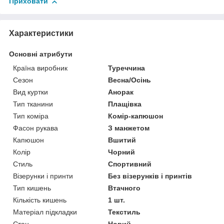
Приховати
Характеристики
Основні атрибути
Країна виробник
Туреччина
Сезон
Весна/Осінь
Вид куртки
Анорак
Тип тканини
Плащівка
Тип коміра
Комір-капюшон
Фасон рукава
З манжетом
Капюшон
Вшитий
Колір
Чорний
Стиль
Спортивний
Візерунки і принти
Без візерунків і принтів
Тип кишень
Втачного
Кількість кишень
1 шт.
Матеріал підкладки
Текстиль