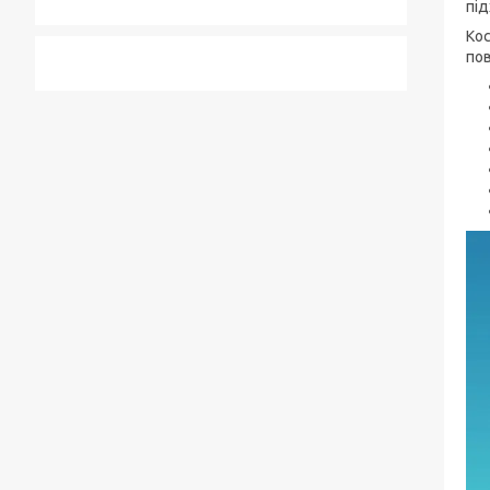
під
Кос
пов