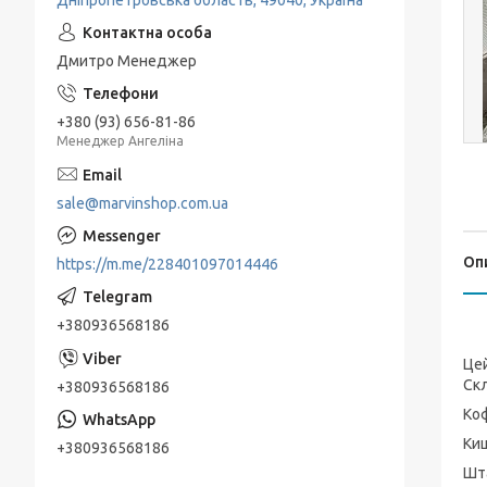
Дніпропетровська область, 49040, Україна
Дмитро Менеджер
+380 (93) 656-81-86
Менеджер Ангеліна
sale@marvinshop.com.ua
Оп
https://m.me/228401097014446
+380936568186
Цей
Скл
+380936568186
Коф
Киш
+380936568186
Шта