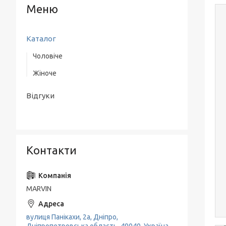
Каталог
Чоловіче
Жіноче
Верхній одяг
Одяг
Одяг
Відгуки
Взуття
Взуття
Аксесуари
Класичні костюми
Контакти
MARVIN
вулиця Панікахи, 2а, Дніпро,