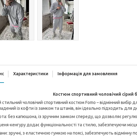
ис
Характеристики
Інформація для замовлення
Костюм спортивний чоловічий сірий 
 стильний чоловічий спортивний костюм Fomo – відмінний вибір для
адений із кофти із замком та штанів, він ідеально підходить для 
та: без капюшона, із зручним замком спереду, що дозволяє регул
еня-кенгуру додає функціональності та стилю, забезпечуючи місце 
ни: зручні, з еластичною гумкою на поясі, забезпечують відмінну п