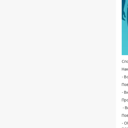
Спо
На
- В
Пов
- В
Пр
- В
Пов
- О