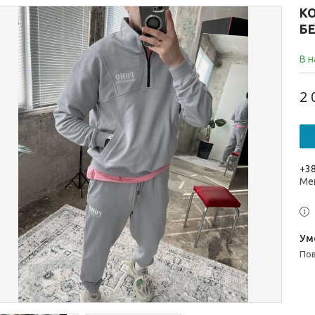
К
Б
В н
2 
+38
Ме
п