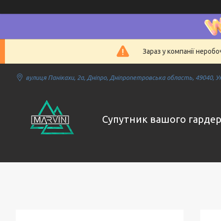
Зараз у компанії нероб
вулиця Панікахи, 2а, Дніпро, Дніпропетровська область, 49040, У
Супутник вашого гарде