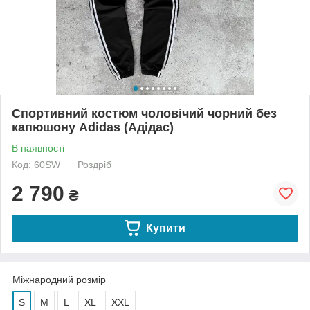
Спортивний костюм чоловічий чорний без
капюшону Adidas (Адідас)
В наявності
Код: 60SW
Роздріб
2 790
₴
Купити
Міжнародний розмір
S
M
L
XL
XXL