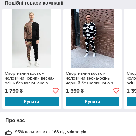
Подібні товари компанії
Спортивний костюм
Спортивний костюм
Спо
чоловічий чорний весна-
чоловічий весна-осінь
чоло
осінь без капюшона з
чорний без капюшона з
осін
принтом Butterflies and
принтом Sky Black
капю
1 790
1 390
1 3
₴
₴
Crosses
Купити
Купити
Про нас
95% позитивних з 168 відгуків за рік