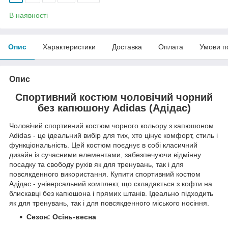
В наявності
Опис
Характеристики
Доставка
Оплата
Умови п
Опис
Спортивний костюм чоловічий чорний
без капюшону Adidas (Адідас)
Чоловічий спортивний костюм чорного кольору з капюшоном
Adidas - це ідеальний вибір для тих, хто цінує комфорт, стиль і
функціональність. Цей костюм поєднує в собі класичний
дизайн із сучасними елементами, забезпечуючи відмінну
посадку та свободу рухів як для тренувань, так і для
повсякденного використання. Купити спортивний костюм
Адідас - універсальний комплект, що складається з кофти на
блискавці без капюшона і прямих штанів. Ідеально підходить
як для тренувань, так і для повсякденного міського носіння.
Сезон: Осінь-весна