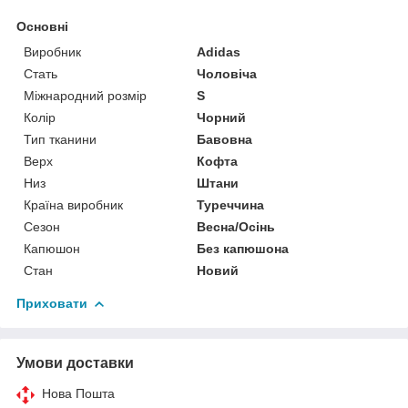
Основні
Виробник
Adidas
Стать
Чоловіча
Міжнародний розмір
S
Колір
Чорний
Тип тканини
Бавовна
Верх
Кофта
Низ
Штани
Країна виробник
Туреччина
Сезон
Весна/Осінь
Капюшон
Без капюшона
Стан
Новий
Приховати
Умови доставки
Нова Пошта