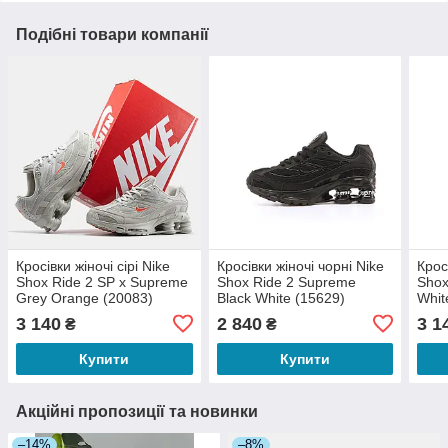
Подібні товари компанії
Кросівки жіночі сірі Nike
Кросівки жіночі чорні Nike
Крос
Shox Ride 2 SP x Supreme
Shox Ride 2 Supreme
Shox
Grey Orange (20083)
Black White (15629)
Whit
3 140
2 840
3 1
₴
₴
Купити
Купити
Акційні пропозиції та новинки
–14%
–8%