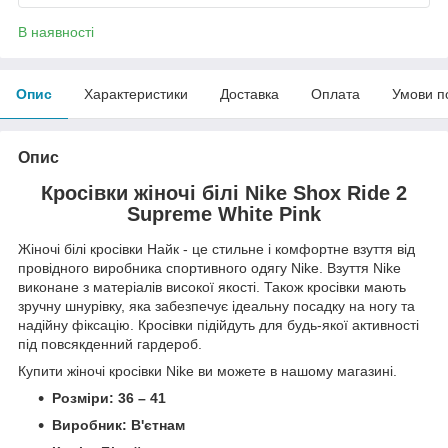
В наявності
Опис
Характеристики
Доставка
Оплата
Умови п
Опис
Кросівки жіночі білі Nike Shox Ride 2
Supreme White Pink
Жіночі білі кросівки Найк - це стильне і комфортне взуття від
провідного виробника спортивного одягу Nike. Взуття Nike
виконане з матеріалів високої якості. Також кросівки мають
зручну шнурівку, яка забезпечує ідеальну посадку на ногу та
надійну фіксацію. Кросівки підійдуть для будь-якої активності
під повсякденний гардероб.
Купити жіночі кросівки Nike ви можете в нашому магазині.
Розміри: 36 – 41
Виробник: В'єтнам