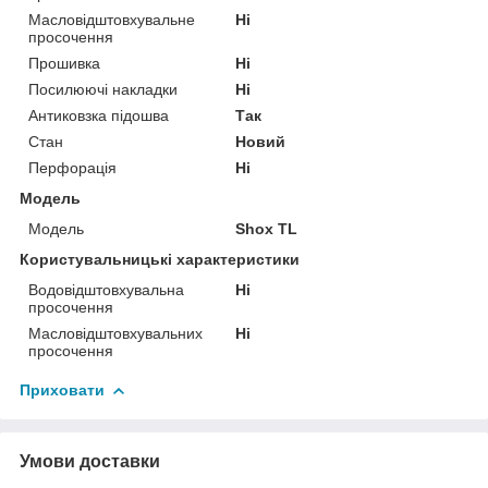
Масловідштовхувальне
Ні
просочення
Прошивка
Ні
Посилюючі накладки
Ні
Антиковзка підошва
Так
Стан
Новий
Перфорація
Ні
Модель
Модель
Shox TL
Користувальницькі характеристики
Водовідштовхувальна
Ні
просочення
Масловідштовхувальних
Ні
просочення
Приховати
Умови доставки