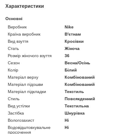
Характеристики
Основні
Виробник
Nike
Країна виробник
В'єтнам
Вид взуття
Кросівки
Стать
Жіноча
Розмір жіночого взуття
36
Сезон
Весна/Осінь
Колір
Білий
Матеріал верху
Комбінований
Матеріал підошви
Комбінований
Матеріал підкладки
Текстиль
Стиль
Повсякденний
Вид устілки
Текстильна
Застібка
Шнурівка
Вологозахист
Ні
Водовідштовхувальне
Ні
просочення