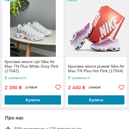
Кросівки жіночі сірі Nike Air
Max TN Plus White Grey Pink
Кросівки жіночі рожеві Nike Air
(17042)
Max TN Plus Hot Pink (17504)
В наявності
В наявності
2 390
2 440
₴
₴
2 790 ₴
2 640 ₴
Купити
Купити
Про нас
92% позитивних з 174 відгуків за рік