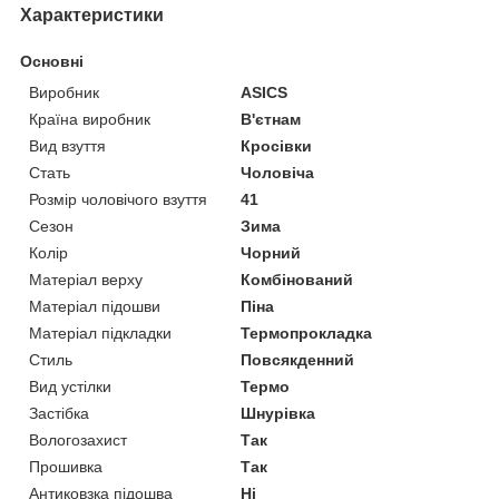
Характеристики
Основні
Виробник
ASICS
Країна виробник
В'єтнам
Вид взуття
Кросівки
Стать
Чоловіча
Розмір чоловічого взуття
41
Сезон
Зима
Колір
Чорний
Матеріал верху
Комбінований
Матеріал підошви
Піна
Матеріал підкладки
Термопрокладка
Стиль
Повсякденний
Вид устілки
Термо
Застібка
Шнурівка
Вологозахист
Так
Прошивка
Так
Антиковзка підошва
Ні