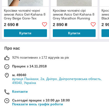
Кросівки чоловічі чорні
Кросівки чоловічі сірі
Крос
зимові Asics Gel-Kahana 8
зимові Asics Gel-Kahana 8
зимо
Grey Beige Gore-Tex
Grey Marathon Running
Blac
Winter Termo (19372)
Gore-Tex (19043)
Tex 
2 690
2 890
2 9
₴
₴
(145
Купити
Купити
Про нас
92% позитивних з 172 відгуків за рік
Працює з 14.11.2018
м. 49040
вулиця Панікахи, 2а, Дніпро, Дніпропетровська область,
49040, Україна
Контакти
Сьогодні працює з 10:00 до 18:00
Показати весь графік роботи