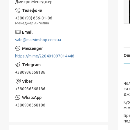
Дмитро Менеджер
+380 (93) 656-81-86
Менеджер Ангеліна
sale@marvinshop.com.ua
Оп
https://m.me/228401097014446
+380936568186
Чол
+380936568186
та 
джи
Кур
+380936568186
між
Бре
под