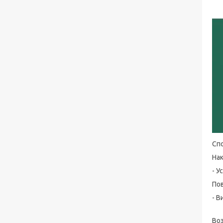
Спо
На
- У
Пов
- В
Воз