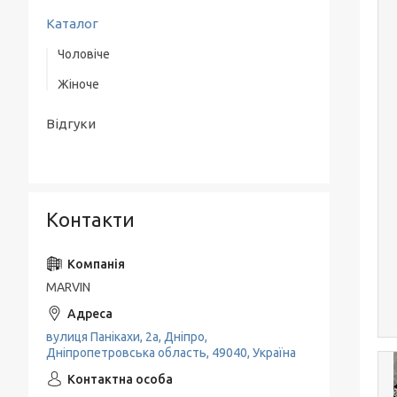
Каталог
Чоловіче
Жіноче
Верхній одяг
Одяг
Одяг
Відгуки
Взуття
Взуття
Аксесуари
Класичні костюми
Контакти
MARVIN
вулиця Панікахи, 2а, Дніпро,
Дніпропетровська область, 49040, Україна