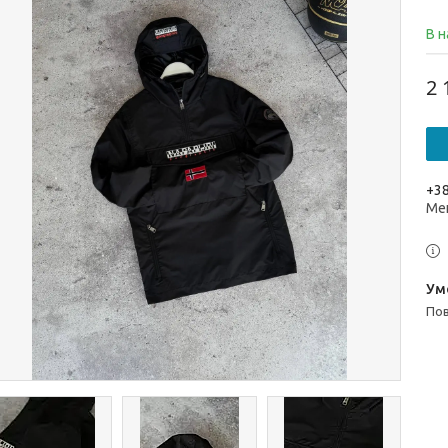
В н
2 
+38
Ме
п