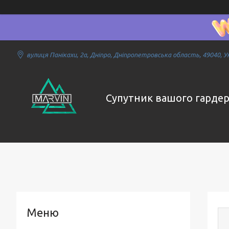
вулиця Панікахи, 2а, Дніпро, Дніпропетровська область, 49040, У
Супутник вашого гарде