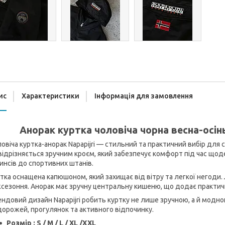
ис
Характеристики
Інформація для замовлення
Анорак куртка чоловіча чорна весна-осін
овіча куртка-анорак Napapijri — стильний та практичний вибір для 
відрізняється зручним кроєм, який забезпечує комфорт під час щод
нсів до спортивних штанів.
тка оснащена капюшоном, який захищає від вітру та легкої негоди.
сезоння. Анорак має зручну центральну кишеню, що додає практич
ндовий дизайн Napapijri робить куртку не лише зручною, а й модн
орожей, прогулянок та активного відпочинку.
Розмір : S / M / L / XL /XXL