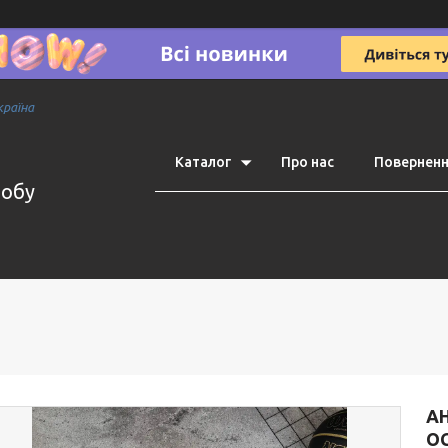
країна
Каталог
Про нас
Поверненн
робу
А
О