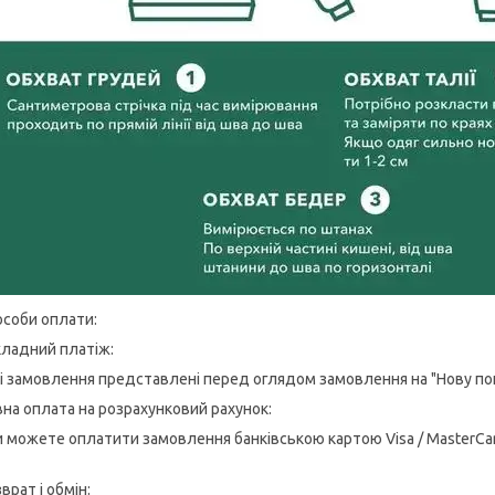
соби оплати:
кладний платіж:
сі замовлення представлені перед оглядом замовлення на "Нову п
на оплата на розрахунковий рахунок:
и можете оплатити замовлення банківською картою Visa / MasterCard
врат і обмін: