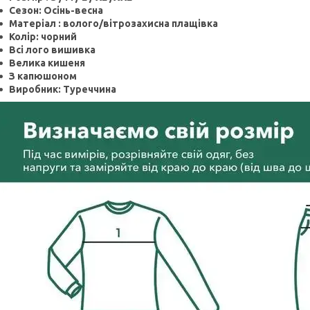
Сезон: Осінь-весна
Матеріал : волого/вітрозахисна плащівка
Колір: чорний
Всі лого вишивка
Велика кишеня
З капюшоном
Виробник: Туреччина