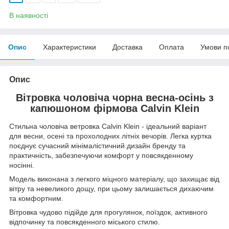
В наявності
Опис
Характеристики
Доставка
Оплата
Умови п
Опис
Вітровка чоловіча чорна весна-осінь з
капюшоном фірмова Calvin Klein
Стильна чоловіча ветровка Calvin Klein - ідеальний варіант
для весни, осені та прохолодних літніх вечорів. Легка куртка
поєднує сучасний мінімалістичний дизайн бренду та
практичність, забезпечуючи комфорт у повсякденному
носінні.
Модель виконана з легкого міцного матеріалу, що захищає від
вітру та невеликого дощу, при цьому залишається дихаючим
та комфортним.
Вітровка чудово підійде для прогулянок, поїздок, активного
відпочинку та повсякденного міського стилю.