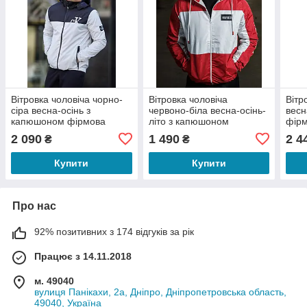
Вітровка чоловіча чорно-
Вітровка чоловіча
Вітр
сіра весна-осінь з
червоно-біла весна-осінь-
весн
капюшоном фірмова
літо з капюшоном
фірм
Calvin Klein
фірмова Tommy Hilfiger
2 090
1 490
2 4
₴
₴
Купити
Купити
Про нас
92% позитивних з 174 відгуків за рік
Працює з 14.11.2018
м. 49040
вулиця Панікахи, 2а, Дніпро, Дніпропетровська область,
49040, Україна