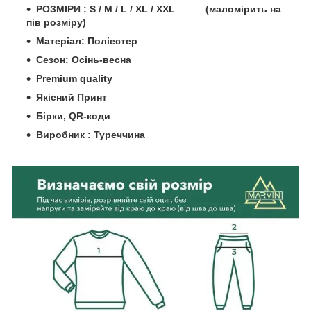
РОЗМІРИ : S / M / L / XL / XXL (маломірить на
пів розміру)
Матеріал: Поліестер
Сезон: Осінь-весна
Premium quality
Якісний Принт
Бірки, QR-коди
Виробник : Туреччина