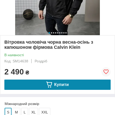
Вітровка чоловіча чорна весна-осінь з
капюшоном фірмова Calvin Klein
В наявності
Код: SM14638
Роздріб
2 490
₴
Купити
Міжнародний розмір
S
M
L
XL
XXL