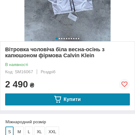
Вітровка чоловіча біла весна-осінь з
капюшоном фірмова Calvin Klein
В наявності
Код: SM16067
Роздріб
2 490
₴
Купити
Міжнародний розмір
S
M
L
XL
XXL