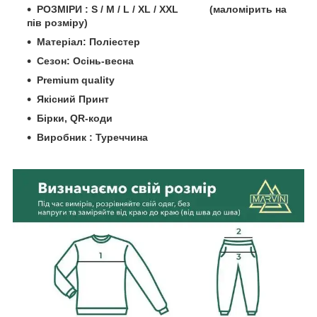
РОЗМІРИ : S / M / L / XL / XXL (маломірить на
пів розміру)
Матеріал: Поліестер
Сезон: Осінь-весна
Premium quality
Якісний Принт
Бірки, QR-коди
Виробник : Туреччина