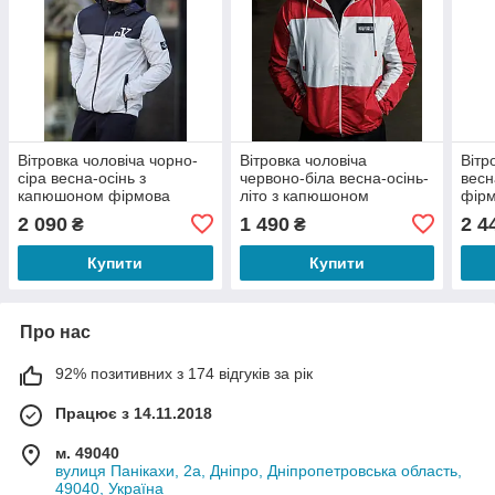
Вітровка чоловіча чорно-
Вітровка чоловіча
Вітр
сіра весна-осінь з
червоно-біла весна-осінь-
весн
капюшоном фірмова
літо з капюшоном
фірм
Calvin Klein
фірмова Tommy Hilfiger
2 090
1 490
2 4
₴
₴
Купити
Купити
Про нас
92% позитивних з 174 відгуків за рік
Працює з 14.11.2018
м. 49040
вулиця Панікахи, 2а, Дніпро, Дніпропетровська область,
49040, Україна